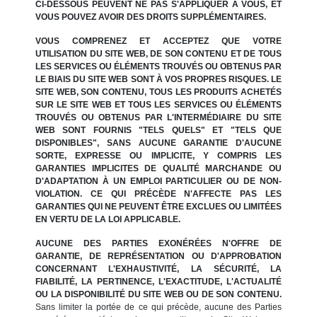
CI-DESSOUS PEUVENT NE PAS S'APPLIQUER À VOUS, ET
VOUS POUVEZ AVOIR DES DROITS SUPPLÉMENTAIRES.
VOUS COMPRENEZ ET ACCEPTEZ QUE VOTRE
UTILISATION DU SITE WEB, DE SON CONTENU ET DE TOUS
LES SERVICES OU ÉLÉMENTS TROUVÉS OU OBTENUS PAR
LE BIAIS DU SITE WEB SONT À VOS PROPRES RISQUES. LE
SITE WEB, SON CONTENU, TOUS LES PRODUITS ACHETÉS
SUR LE SITE WEB ET TOUS LES SERVICES OU ÉLÉMENTS
TROUVÉS OU OBTENUS PAR L'INTERMÉDIAIRE DU SITE
WEB SONT FOURNIS "TELS QUELS" ET "TELS QUE
DISPONIBLES", SANS AUCUNE GARANTIE D'AUCUNE
SORTE, EXPRESSE OU IMPLICITE, Y COMPRIS LES
GARANTIES IMPLICITES DE QUALITÉ MARCHANDE OU
D'ADAPTATION À UN EMPLOI PARTICULIER OU DE NON-
VIOLATION. CE QUI PRÉCÈDE N'AFFECTE PAS LES
GARANTIES QUI NE PEUVENT ÊTRE EXCLUES OU LIMITÉES
EN VERTU DE LA LOI APPLICABLE.
AUCUNE DES PARTIES EXONÉRÉES N'OFFRE DE
GARANTIE, DE REPRÉSENTATION OU D'APPROBATION
CONCERNANT L'EXHAUSTIVITÉ, LA SÉCURITÉ, LA
FIABILITÉ, LA PERTINENCE, L'EXACTITUDE, L'ACTUALITÉ
OU LA DISPONIBILITÉ DU SITE WEB OU DE SON CONTENU.
Sans limiter la portée de ce qui précède, aucune des Parties