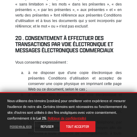
« sans limitation » ; les mots « dans les présentes », « des
présentes », « par les présentes », « aux présentes » et « en
vertu des présentes » font référence aux présentes Conditions
d’utilisation et à tous les documents qui y sont incorporés par
référence; et le mot « ou » n'est pas exclusif.
CONSENTEMENT À EFFECTUER DES
TRANSACTIONS PAR VOIE ÉLECTRONIQUE ET
MESSAGES ÉLECTRONIQUES COMMERCIAUX
Vous consentez expressément :
à ne disposer que d'une copie électronique des
présentes Conditions d’utilisation et acceptez de
conserver une copie physique en imprimant cette page
Web ou ce document, selon le cas ;
à effectuer des transactions par voie électronique et
reconnaissez, en utilisant le Site Web ou en cliquant sur
Nous utilisons des témoins (cookies) pour améliorer votre expérience et mesurer
«
J'accepte
», selon le cas, que vous acceptez d'être lié
l'audience de notre site. Certains témoins sont nécessaires au fonctionnement du
par les conditions des présentes Conditions d’utilisation;
site; d'autres sont utilisés à des fins analytiques avec votre consentement,
et
conformément à la
Loi 25
.
Politique de confidentialité
à ce que la Société vous contacte par téléphone, par
REFUSER
TOUT ACCEPTER
PERSONNALISER
courrier électronique ou par tout autre moyen afin de
répondre à toute demande de renseignements, à toute