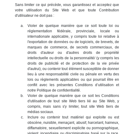
Sans limiter ce qui précède, vous garantissez et acceptez que
votre utilisation du Site Web et que toute Contribution
d'utilisateur ne doit pas :
Violer de quelque manière que ce soit toute loi ou
réglementation fédérale, provinciale, locale ou
internationale applicable, y compris toute loi relative à
l'exportation de données ou de logiciels, de brevets, de
marques de commerce, de secrets commerciaux, de
droits d'auteur ou d'autres droits de propriété
intellectuelle ou droits de la personnalité/ (y compris les
droits de publicité et de protection de la vie privée
d'autrui), ou contenir tout élément susceptible de donner
lieu à une responsabilité civile ou pénale en vertu des
lois ou règlements applicables ou qui pourrait être en
conflit avec les présentes Conditions d’utilisation et
notre Politique de confidentialité.
Violer de quelque manière que ce soit les Conditions
d'utilisation de tout site Web tiers lié au Site Web, y
compris, mais sans s'y limiter, tout site Web tiers de
médias sociaux.
Inclure ou contenir tout matériel qui exploite ou est
obscène, nuisible, menaçant, abusif, harcelant, haineux,
diffamatoire, sexuellement explicite ou pornographique,
violent, incendiaire ou discriminatoire basé sur la race,