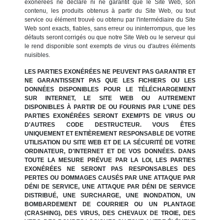
exonérées ne déclare ni ne garantit que le Site Web, son
contenu, les produits obtenus à partir du Site Web, ou tout
service ou élément trouvé ou obtenu par l'intermédiaire du Site
Web sont exacts, fiables, sans erreur ou ininterrompus, que les
défauts seront corrigés ou que notre Site Web ou le serveur qui
le rend disponible sont exempts de virus ou d'autres éléments
nuisibles.
LES PARTIES EXONÉRÉES NE PEUVENT PAS GARANTIR ET
NE GARANTISSENT PAS QUE LES FICHIERS OU LES
DONNÉES DISPONIBLES POUR LE TÉLÉCHARGEMENT
SUR INTERNET, LE SITE WEB OU AUTREMENT
DISPONIBLES À PARTIR DE OU FOURNIS PAR L'UNE DES
PARTIES EXONÉRÉES SERONT EXEMPTS DE VIRUS OU
D'AUTRES CODE DESTRUCTEUR. VOUS ÊTES
UNIQUEMENT ET ENTIÈREMENT RESPONSABLE DE VOTRE
UTILISATION DU SITE WEB ET DE LA SÉCURITÉ DE VOTRE
ORDINATEUR, D'INTERNET ET DE VOS DONNÉES. DANS
TOUTE LA MESURE PRÉVUE PAR LA LOI, LES PARTIES
EXONÉRÉES NE SERONT PAS RESPONSABLES DES
PERTES OU DOMMAGES CAUSÉS PAR UNE ATTAQUE PAR
DÉNI DE SERVICE, UNE ATTAQUE PAR DÉNI DE SERVICE
DISTRIBUÉ, UNE SURCHARGE, UNE INONDATION, UN
BOMBARDEMENT DE COURRIER OU UN PLANTAGE
(CRASHING), DES VIRUS, DES CHEVAUX DE TROIE, DES