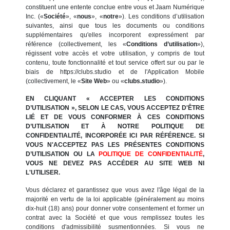
constituent une entente conclue entre vous et Jaam Numérique
Inc. («
Société
», «
nous
», «
notre
»). Les conditions d’utilisation
suivantes, ainsi que tous les documents ou conditions
supplémentaires qu'elles incorporent expressément par
référence (collectivement, les «
Conditions d’utilisation
»),
régissent votre accès et votre utilisation, y compris de tout
contenu, toute fonctionnalité et tout service offert sur ou par le
biais de https://clubs.studio et de l'Application Mobile
(collectivement, le «
Site Web
» ou «
clubs.studio
»).
EN CLIQUANT « ACCEPTER LES CONDITIONS
D’UTILISATION », SELON LE CAS, VOUS ACCEPTEZ D'ÊTRE
LIÉ ET DE VOUS CONFORMER À CES CONDITIONS
D’UTILISATION ET À NOTRE POLITIQUE DE
CONFIDENTIALITÉ, INCORPORÉE ICI PAR RÉFÉRENCE. SI
VOUS N'ACCEPTEZ PAS LES PRÉSENTES CONDITIONS
D’UTILISATION OU LA
POLITIQUE DE CONFIDENTIALITÉ
,
VOUS NE DEVEZ PAS ACCÉDER AU SITE WEB NI
L'UTILISER.
Vous déclarez et garantissez que vous avez l'âge légal de la
majorité en vertu de la loi applicable (généralement au moins
dix-huit (18) ans) pour donner votre consentement et former un
contrat avec la Société et que vous remplissez toutes les
conditions d'admissibilité susmentionnées. Si vous ne