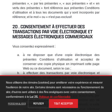
présentes », « par les présentes », « aux présentes » et « en
vertu des présentes » font référence aux présentes Conditions
d’utilisation et à tous les documents qui y sont incorporés par
référence; et le mot « ou » n'est pas exclusif.
CONSENTEMENT À EFFECTUER DES
TRANSACTIONS PAR VOIE ÉLECTRONIQUE ET
MESSAGES ÉLECTRONIQUES COMMERCIAUX
Vous consentez expressément :
à ne disposer que d'une copie électronique des
présentes Conditions d’utilisation et acceptez de
conserver une copie physique en imprimant cette page
Web ou ce document, selon le cas ;
à effectuer des transactions par voie électronique et
reconnaissez, en utilisant le Site Web ou en cliquant sur
«
J'accepte
», selon le cas, que vous acceptez d'être lié
Nous utilisons des témoins (cookies) pour améliorer votre expérience et mesurer
par les conditions des présentes Conditions d’utilisation;
l'audience de notre site. Certains témoins sont nécessaires au fonctionnement du
et
site; d'autres sont utilisés à des fins analytiques avec votre consentement,
à ce que la Société vous contacte par téléphone, par
conformément à la
Loi 25
.
Politique de confidentialité
courrier électronique ou par tout autre moyen afin de
REFUSER
TOUT ACCEPTER
PERSONNALISER
répondre à toute demande de renseignements, à toute
contribution ou à toute requête que vous effectuez