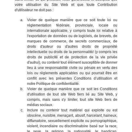
votre utilisation du Site Web et que toute Contribution
d'utilisateur ne doit pas :
Violer de quelque manière que ce soit toute loi ou
réglementation fédérale, provinciale, locale ou
internationale applicable, y compris toute loi relative à
l'exportation de données ou de logiciels, de brevets, de
marques de commerce, de secrets commerciaux, de
droits d'auteur ou d'autres droits de propriété
intellectuelle ou droits de la personnalité/ (y compris les
droits de publicité et de protection de la vie privée
d'autrui), ou contenir tout élément susceptible de donner
lieu à une responsabilité civile ou pénale en vertu des
lois ou règlements applicables ou qui pourrait être en
conflit avec les présentes Conditions d’utilisation et
notre Politique de confidentialité.
Violer de quelque manière que ce soit les Conditions
d'utilisation de tout site Web tiers lié au Site Web, y
compris, mais sans s'y limiter, tout site Web tiers de
médias sociaux.
Inclure ou contenir tout matériel qui exploite ou est
obscène, nuisible, menaçant, abusif, harcelant, haineux,
diffamatoire, sexuellement explicite ou pornographique,
violent, incendiaire ou discriminatoire basé sur la race,
le sexe, la religion, la nationalité, le handicap,