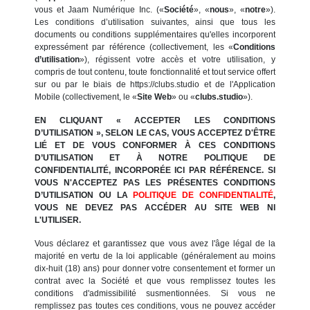
vous et Jaam Numérique Inc. («
Société
», «
nous
», «
notre
»).
Les conditions d’utilisation suivantes, ainsi que tous les
documents ou conditions supplémentaires qu'elles incorporent
expressément par référence (collectivement, les «
Conditions
d’utilisation
»), régissent votre accès et votre utilisation, y
compris de tout contenu, toute fonctionnalité et tout service offert
sur ou par le biais de https://clubs.studio et de l'Application
Mobile (collectivement, le «
Site Web
» ou «
clubs.studio
»).
EN CLIQUANT « ACCEPTER LES CONDITIONS
D’UTILISATION », SELON LE CAS, VOUS ACCEPTEZ D'ÊTRE
LIÉ ET DE VOUS CONFORMER À CES CONDITIONS
D’UTILISATION ET À NOTRE POLITIQUE DE
CONFIDENTIALITÉ, INCORPORÉE ICI PAR RÉFÉRENCE. SI
VOUS N'ACCEPTEZ PAS LES PRÉSENTES CONDITIONS
D’UTILISATION OU LA
POLITIQUE DE CONFIDENTIALITÉ
,
VOUS NE DEVEZ PAS ACCÉDER AU SITE WEB NI
L'UTILISER.
Vous déclarez et garantissez que vous avez l'âge légal de la
majorité en vertu de la loi applicable (généralement au moins
dix-huit (18) ans) pour donner votre consentement et former un
contrat avec la Société et que vous remplissez toutes les
conditions d'admissibilité susmentionnées. Si vous ne
remplissez pas toutes ces conditions, vous ne pouvez accéder