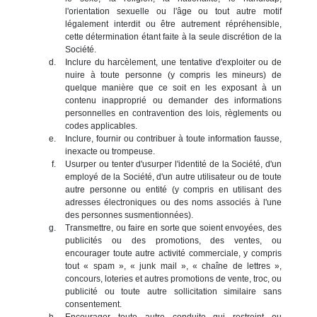
l'orientation sexuelle ou l'âge ou tout autre motif
légalement interdit ou être autrement répréhensible,
cette détermination étant faite à la seule discrétion de la
Société.
Inclure du harcèlement, une tentative d'exploiter ou de
nuire à toute personne (y compris les mineurs) de
quelque manière que ce soit en les exposant à un
contenu inapproprié ou demander des informations
personnelles en contravention des lois, règlements ou
codes applicables.
Inclure, fournir ou contribuer à toute information fausse,
inexacte ou trompeuse.
Usurper ou tenter d'usurper l'identité de la Société, d'un
employé de la Société, d'un autre utilisateur ou de toute
autre personne ou entité (y compris en utilisant des
adresses électroniques ou des noms associés à l'une
des personnes susmentionnées).
Transmettre, ou faire en sorte que soient envoyées, des
publicités ou des promotions, des ventes, ou
encourager toute autre activité commerciale, y compris
tout « spam », « junk mail », « chaîne de lettres »,
concours, loteries et autres promotions de vente, troc, ou
publicité ou toute autre sollicitation similaire sans
consentement.
Encourager toute autre conduite qui restreint ou