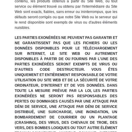
contenu, les produits obtenus à partir du Site Web, ou tout
service ou élément trouvé ou obtenu par l'intermédiaire du Site
Web sont exacts, fiables, sans erreur ou ininterrompus, que les
défauts seront corrigés ou que notre Site Web ou le serveur qui
le rend disponible sont exempts de virus ou d'autres éléments
nuisibles.
LES PARTIES EXONÉRÉES NE PEUVENT PAS GARANTIR ET
NE GARANTISSENT PAS QUE LES FICHIERS OU LES
DONNÉES DISPONIBLES POUR LE TÉLÉCHARGEMENT
SUR INTERNET, LE SITE WEB OU AUTREMENT
DISPONIBLES À PARTIR DE OU FOURNIS PAR L'UNE DES
PARTIES EXONÉRÉES SERONT EXEMPTS DE VIRUS OU
D'AUTRES CODE DESTRUCTEUR. VOUS ÊTES
UNIQUEMENT ET ENTIÈREMENT RESPONSABLE DE VOTRE
UTILISATION DU SITE WEB ET DE LA SÉCURITÉ DE VOTRE
ORDINATEUR, D'INTERNET ET DE VOS DONNÉES. DANS
TOUTE LA MESURE PRÉVUE PAR LA LOI, LES PARTIES
EXONÉRÉES NE SERONT PAS RESPONSABLES DES
PERTES OU DOMMAGES CAUSÉS PAR UNE ATTAQUE PAR
DÉNI DE SERVICE, UNE ATTAQUE PAR DÉNI DE SERVICE
DISTRIBUÉ, UNE SURCHARGE, UNE INONDATION, UN
BOMBARDEMENT DE COURRIER OU UN PLANTAGE
(CRASHING), DES VIRUS, DES CHEVAUX DE TROIE, DES
VERS, DES BOMBES LOGIQUES OU TOUT AUTRE ÉLÉMENT