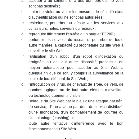
accéder à du contenu et à des données qui ne vous
sont pas destinés ;
tenter de violer ou violer les mesures de sécurité et/ou
d'authentification qui ne sont pas autorisées ;
restreindre, perturber ou désactiver les services aux
utilisateurs, hôtes, serveurs ou réseaux ;
reproduire illicitement l'en-tête d’un paquet TCP/IP ;
perturber les services du réseau et perturber de toute
autre manière la capacité du propriétaire du site Web à
surveiller le site Web ;
l'utilisation d'un robot, d'un robot d’indexation ou
araignée ou de tout autre dispositif, processus ou
moyen automatique pour accéder au Site Web à
quelque fin que ce soit, y compris la surveillance ou la
copie de tout élément du Site Web ;
l'introduction de virus, de chevaux de Troie, de vers, de
bombes logiques ou de tout autre élément malveillant
ou technologiquement nuisible ;
l'attaque du Site Web par le biais d'une attaque par déni
de service, d'une attaque par déni de service distribué,
d'une inondation, d'un bombardement de courrier ou
d'un plantage (crashing) ; et
toute autre tentative d'interférence avec le bon
fonctionnement du Site Web.