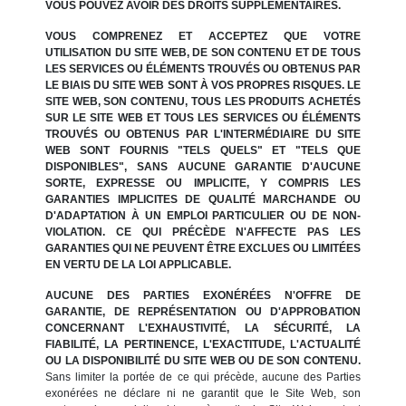
VOUS POUVEZ AVOIR DES DROITS SUPPLÉMENTAIRES.
VOUS COMPRENEZ ET ACCEPTEZ QUE VOTRE
UTILISATION DU SITE WEB, DE SON CONTENU ET DE TOUS
LES SERVICES OU ÉLÉMENTS TROUVÉS OU OBTENUS PAR
LE BIAIS DU SITE WEB SONT À VOS PROPRES RISQUES. LE
SITE WEB, SON CONTENU, TOUS LES PRODUITS ACHETÉS
SUR LE SITE WEB ET TOUS LES SERVICES OU ÉLÉMENTS
TROUVÉS OU OBTENUS PAR L'INTERMÉDIAIRE DU SITE
WEB SONT FOURNIS "TELS QUELS" ET "TELS QUE
DISPONIBLES", SANS AUCUNE GARANTIE D'AUCUNE
SORTE, EXPRESSE OU IMPLICITE, Y COMPRIS LES
GARANTIES IMPLICITES DE QUALITÉ MARCHANDE OU
D'ADAPTATION À UN EMPLOI PARTICULIER OU DE NON-
VIOLATION. CE QUI PRÉCÈDE N'AFFECTE PAS LES
GARANTIES QUI NE PEUVENT ÊTRE EXCLUES OU LIMITÉES
EN VERTU DE LA LOI APPLICABLE.
AUCUNE DES PARTIES EXONÉRÉES N'OFFRE DE
GARANTIE, DE REPRÉSENTATION OU D'APPROBATION
CONCERNANT L'EXHAUSTIVITÉ, LA SÉCURITÉ, LA
FIABILITÉ, LA PERTINENCE, L'EXACTITUDE, L'ACTUALITÉ
OU LA DISPONIBILITÉ DU SITE WEB OU DE SON CONTENU.
Sans limiter la portée de ce qui précède, aucune des Parties
exonérées ne déclare ni ne garantit que le Site Web, son