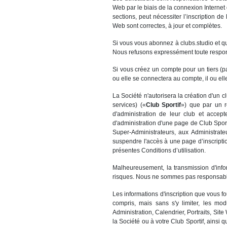
Web par le biais de la connexion Internet 
sections, peut nécessiter l’inscription de
Web sont correctes, à jour et complètes.
Si vous vous abonnez à clubs.studio et qu
Nous refusons expressément toute respons
Si vous créez un compte pour un tiers (pa
ou elle se connectera au compte, il ou ell
La Société n'autorisera la création d'un 
services) («
Club Sportif
») que par un r
d'administration de leur club et accep
d'administration d'une page de Club Sport
Super-Administrateurs, aux Administrate
suspendre l'accès à une page d’inscripti
présentes Conditions d’utilisation.
Malheureusement, la transmission d'infor
risques. Nous ne sommes pas responsable
Les informations d'inscription que vous fo
compris, mais sans s'y limiter, les modu
Administration, Calendrier, Portraits, Si
la Société ou à votre Club Sportif, ainsi q