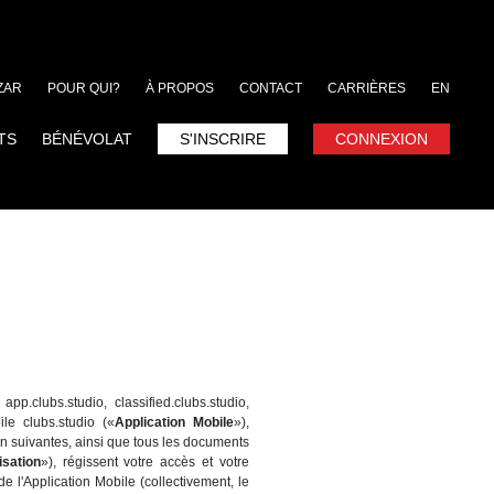
ZAR
POUR QUI?
À PROPOS
CONTACT
CARRIÈRES
EN
TS
BÉNÉVOLAT
S'INSCRIRE
CONNEXION
p.clubs.studio, classified.clubs.studio,
ile clubs.studio («
Application Mobile
»),
ion suivantes, ainsi que tous les documents
isation
»), régissent votre accès et votre
 de l'Application Mobile (collectivement, le