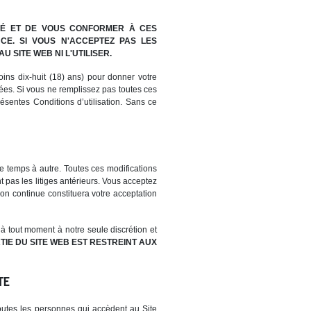
 LIÉ ET DE VOUS CONFORMER À CES
NCE. SI VOUS N'ACCEPTEZ PAS LES
U SITE WEB NI L'UTILISER.
ins dix-huit (18) ans) pour donner votre
ées. Si vous ne remplissez pas toutes ces
sentes Conditions d’utilisation. Sans ce
 de temps à autre. Toutes ces modifications
nt pas les litiges antérieurs. Vous acceptez
ion continue constituera votre acceptation
 à tout moment à notre seule discrétion et
TIE DU SITE WEB EST RESTREINT AUX
TE
toutes les personnes qui accèdent au Site