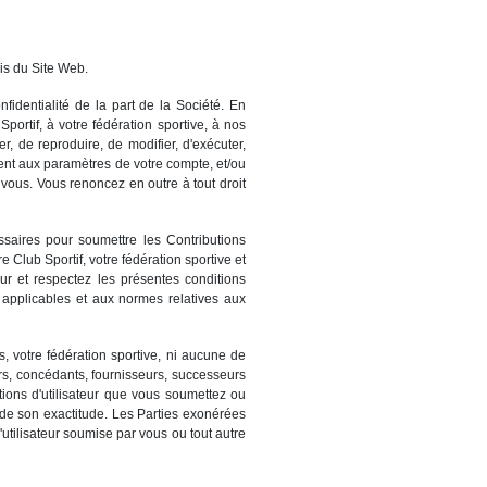
ais du Site Web.
identialité de la part de la Société. En
portif, à votre fédération sportive, à nos
er, de reproduire, de modifier, d'exécuter,
ément aux paramètres de votre compte, et/ou
vous. Vous renoncez en outre à tout droit
ssaires pour soumettre les Contributions
e Club Sportif, votre fédération sportive et
eur et respectez les présentes conditions
s applicables et aux normes relatives aux
, votre fédération sportive, ni aucune de
eurs, concédants, fournisseurs, successeurs
tions d'utilisateur que vous soumettez ou
 de son exactitude. Les Parties exonérées
utilisateur soumise par vous ou tout autre