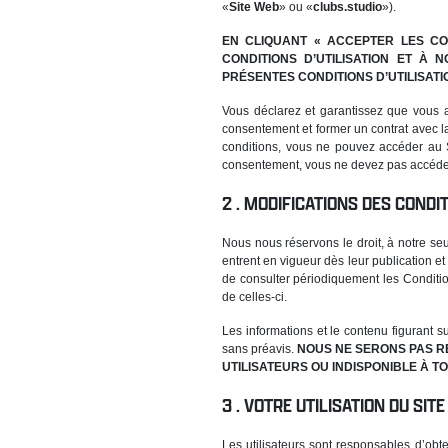
«
Site Web
» ou «
clubs.studio
»).
EN CLIQUANT « ACCEPTER LES CON
CONDITIONS D’UTILISATION ET À 
PRÉSENTES CONDITIONS D’UTILISATI
Vous déclarez et garantissez que vous a
consentement et former un contrat avec l
conditions, vous ne pouvez accéder au S
consentement, vous ne devez pas accéder a
MODIFICATIONS DES CONDIT
Nous nous réservons le droit, à notre seul
entrent en vigueur dès leur publication et 
de consulter périodiquement les Condition
de celles-ci.
Les informations et le contenu figurant s
sans préavis.
NOUS NE SERONS PAS RE
UTILISATEURS OU INDISPONIBLE À 
VOTRE UTILISATION DU SIT
Les utilisateurs sont responsables d’obt