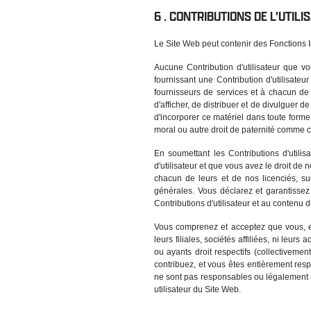
CONTRIBUTIONS DE L'UTILIS
Le Site Web peut contenir des Fonctions In
Aucune Contribution d'utilisateur que v
fournissant une Contribution d'utilisateu
fournisseurs de services et à chacun de le
d'afficher, de distribuer et de divulguer 
d'incorporer ce matériel dans toute form
moral ou autre droit de paternité comme co
En soumettant les Contributions d'utili
d'utilisateur et que vous avez le droit de 
chacun de leurs et de nos licenciés, suc
générales. Vous déclarez et garantissez 
Contributions d'utilisateur et au contenu 
Vous comprenez et acceptez que vous, et 
leurs filiales, sociétés affiliées, ni leu
ou ayants droit respectifs (collectivement
contribuez, et vous êtes entièrement res
ne sont pas responsables ou légalement re
utilisateur du Site Web.