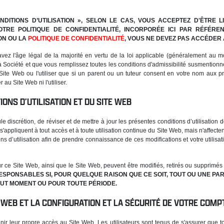
DITIONS D’UTILISATION », SELON LE CAS, VOUS ACCEPTEZ D'ÊTRE
NOTRE POLITIQUE DE CONFIDENTIALITÉ, INCORPORÉE ICI PAR RÉFÉRE
ON OU LA
POLITIQUE DE CONFIDENTIALITÉ
, VOUS NE DEVEZ PAS ACCÉDER A
vez l'âge légal de la majorité en vertu de la loi applicable (généralement au mo
a Société et que vous remplissez toutes les conditions d'admissibilité susmentionn
ite Web ou l'utiliser que si un parent ou un tuteur consent en votre nom aux pré
u Site Web ni l'utiliser.
IONS D’UTILISATION ET DU SITE WEB
e discrétion, de réviser et de mettre à jour les présentes conditions d’utilisation
s'appliquent à tout accès et à toute utilisation continue du Site Web, mais n'affecte
s d’utilisation afin de prendre connaissance de ces modifications et votre utilisat
ur ce Site Web, ainsi que le Site Web, peuvent être modifiés, retirés ou supprimés
SPONSABLES SI, POUR QUELQUE RAISON QUE CE SOIT, TOUT OU UNE PAR
TOUT MOMENT OU POUR TOUTE PÉRIODE.
E WEB ET LA CONFIGURATION ET LA SÉCURITÉ DE VOTRE COMP
enir leur propre accès au Site Web. Les utilisateurs sont tenus de s'assurer que 