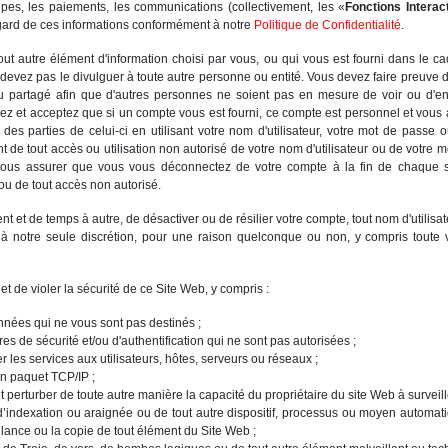
pes, les paiements, les communications (collectivement, les «
Fonctions Interac
égard de ces informations conformément à notre
Politique de Confidentialité
.
out autre élément d'information choisi par vous, ou qui vous est fourni dans le c
devez pas le divulguer à toute autre personne ou entité. Vous devez faire preuve
ou partagé afin que d'autres personnes ne soient pas en mesure de voir ou d'en
z et acceptez que si un compte vous est fourni, ce compte est personnel et vous
s parties de celui-ci en utilisant votre nom d'utilisateur, votre mot de passe o
e tout accès ou utilisation non autorisé de votre nom d'utilisateur ou de votre m
vous assurer que vous vous déconnectez de votre compte à la fin de chaque s
ou de tout accès non autorisé.
 et de temps à autre, de désactiver ou de résilier votre compte, tout nom d'utilisate
, à notre seule discrétion, pour une raison quelconque ou non, y compris toute v
 et de violer la sécurité de ce Site Web, y compris :
nnées qui ne vous sont pas destinés ;
res de sécurité et/ou d'authentification qui ne sont pas autorisées ;
r les services aux utilisateurs, hôtes, serveurs ou réseaux ;
’un paquet TCP/IP ;
t perturber de toute autre manière la capacité du propriétaire du site Web à surveille
bot d’indexation ou araignée ou de tout autre dispositif, processus ou moyen auto
illance ou la copie de tout élément du Site Web ;