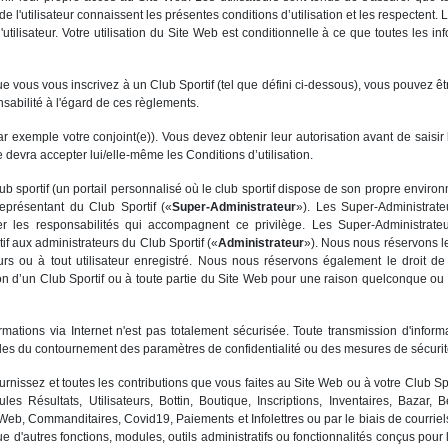
de l'utilisateur connaissent les présentes conditions d’utilisation et les respectent
 l'utilisateur. Votre utilisation du Site Web est conditionnelle à ce que toutes les i
e vous vous inscrivez à un Club Sportif (tel que défini ci-dessous), vous pouvez ê
abilité à l'égard de ces règlements.
r exemple votre conjoint(e)). Vous devez obtenir leur autorisation avant de saisir 
e devra accepter lui/elle-même les Conditions d’utilisation.
club sportif (un portail personnalisé où le club sportif dispose de son propre envir
eprésentant du Club Sportif («
Super-Administrateur
»). Les Super-Administrate
ter les responsabilités qui accompagnent ce privilège. Les Super-Administrate
if aux administrateurs du Club Sportif («
Administrateur
»). Nous nous réservons le
urs ou à tout utilisateur enregistré. Nous nous réservons également le droit d
on d’un Club Sportif ou à toute partie du Site Web pour une raison quelconque ou s
mations via Internet n'est pas totalement sécurisée. Toute transmission d'inform
s du contournement des paramètres de confidentialité ou des mesures de sécurité
urnissez et toutes les contributions que vous faites au Site Web ou à votre Club Spor
les Résultats, Utilisateurs, Bottin, Boutique, Inscriptions, Inventaires, Bazar, 
te Web, Commanditaires, Covid19, Paiements et Infolettres ou par le biais de courr
ue d'autres fonctions, modules, outils administratifs ou fonctionnalités conçus pour 