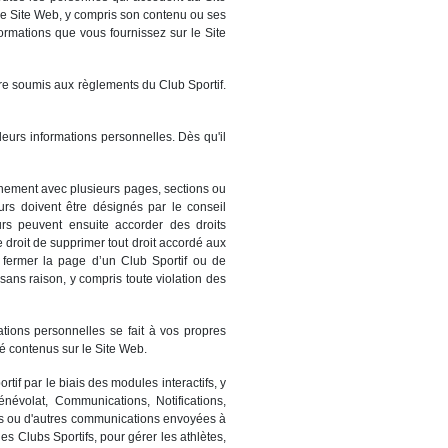
. Le Site Web, y compris son contenu ou ses
nformations que vous fournissez sur le Site
tre soumis aux règlements du Club Sportif.
leurs informations personnelles. Dès qu'il
onnement avec plusieurs pages, sections ou
urs doivent être désignés par le conseil
urs peuvent ensuite accorder des droits
 droit de supprimer tout droit accordé aux
e fermer la page d’un Club Sportif ou de
ans raison, y compris toute violation des
ations personnelles se fait à vos propres
 contenus sur le Site Web.
tif par le biais des modules interactifs, y
Bénévolat, Communications, Notifications,
iels ou d'autres communications envoyées à
les Clubs Sportifs, pour gérer les athlètes,