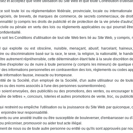
ez et acceptez que votre utilisation du Site Web et que toute Contribution d'utilisat
soit toute loi ou réglementation fédérale, provinciale, locale ou internationale 
ogiciels, de brevets, de marques de commerce, de secrets commerciaux, de droits
onnalité/ (y compris les droits de publicité et de protection de la vie privée d'autr
civile ou pénale en vertu des lois ou règlements applicables ou qui pourrait être
onfidentialité.
oit les Conditions d'utilisation de tout site Web tiers lié au Site Web, y compris, ma
l qui exploite ou est obscène, nuisible, menaçant, abusif, harcelant, haineux,
e ou discriminatoire basé sur la race, le sexe, la religion, la nationalité, le handi
être autrement répréhensible, cette détermination étant faite à la seule discrétion de
tive d'exploiter ou de nuire à toute personne (y compris les mineurs) de quelque
des informations personnelles en contravention des lois, règlements ou codes app
oute information fausse, inexacte ou trompeuse.
ntité de la Société, d'un employé de la Société, d'un autre utilisateur ou de tou
ques ou des noms associés à l'une des personnes susmentionnées).
e soient envoyées, des publicités ou des promotions, des ventes, ou encourager to
îne de lettres », concours, loteries et autres promotions de vente, troc, ou publicité
ui restreint ou empêche l'utilisation ou la jouissance du Site Web par quiconque, o
 enjoindre leur responsabilité.
ts ou une anxiété inutile ou être susceptible de bouleverser, d'embarrasser ou d'
 ou préconiser, promouvoir ou aider tout acte illégal.
nent de nous ou de toute autre personne ou entité ou qu'ils sont approuvés par nous