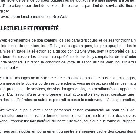
ux de Troie, de vers, de bombes logiques ou de tout autre élément malveillant ou te
is d'une attaque par déni de service, d'une attaque par déni de service distribu
) ; et
ce avec le bon fonctionnement du Site Web.
LLECTUELLE ET PROPRIÉTÉ
b et l'ensemble de son contenu, de ses caractéristiques et de ses fonctionnalités
s, les textes de données, les affichages, les graphiques, les photographies, les i
 la mise en page, la sélection et la disposition du Site Web, sont la propriété de la
 leurs formes par les lois sur la propriété intellectuelle, y compris les droits d'au
it de propriété. En tant que condition de votre utilisation du Site Web, nous interd
u « robot ».
UDIO, les logos de la Société et de clubs.studio, ainsi que tous les noms, logos, 
mmerce de la Société ou de ses concédants. Vous ne devez pas utiliser ces marque
s de produits et de services, dessins, images et slogans mentionnés ou apparais
s. L'utilisation d'une telle propriété, sauf autorisation expresse, constitue une
on des lois fédérales ou autres et pourrait exposer le contrevenant à des poursuites 
Site Web que pour votre usage personnel et non commercial ou pour celui de 
 compiler pour une base de données interne, distribuer, modifier, créer des œuvres
ker ou transmettre tout matériel sur notre Site Web, sous quelque forme ou support q
ateur peuvent stocker temporairement ou mettre en mémoire cache des copies des