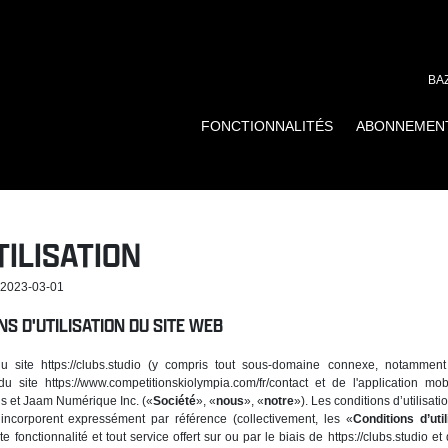
BA
FONCTIONNALITÉS
ABONNEMEN
TILISATION
: 2023-03-01
S D'UTILISATION DU SITE WEB
du site https://clubs.studio (y compris tout sous-domaine connexe, notamment ap
, du site https://www.competitionskiolympia.com/fr/contact et de l'application mob
us et Jaam Numérique Inc. («
Société
», «
nous
», «
notre
»). Les conditions d’utilisat
incorporent expressément par référence (collectivement, les «
Conditions d’util
te fonctionnalité et tout service offert sur ou par le biais de https://clubs.studio et