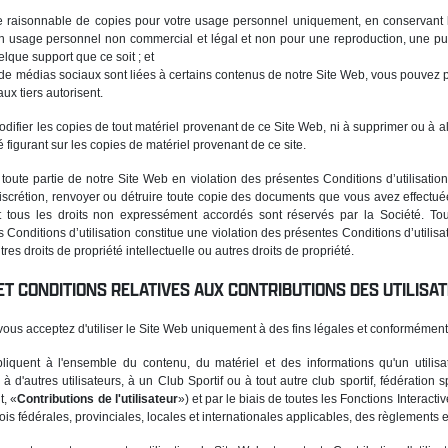
raisonnable de copies pour votre usage personnel uniquement, en conservant les
n usage personnel non commercial et légal et non pour une reproduction, une publ
lque support que ce soit ; et
de médias sociaux sont liées à certains contenus de notre Site Web, vous pouvez 
ux tiers autorisent.
odifier les copies de tout matériel provenant de ce Site Web, ni à supprimer ou à al
figurant sur les copies de matériel provenant de ce site.
oute partie de notre Site Web en violation des présentes Conditions d’utilisation, 
scrétion, renvoyer ou détruire toute copie des documents que vous avez effectuée. 
 tous les droits non expressément accordés sont réservés par la Société. Tout
onditions d’utilisation constitue une violation des présentes Conditions d’utilisat
s droits de propriété intellectuelle ou autres droits de propriété.
 ET CONDITIONS RELATIVES AUX CONTRIBUTIONS DES UTILISA
 vous acceptez d'utiliser le Site Web uniquement à des fins légales et conformément 
iquent à l'ensemble du contenu, du matériel et des informations qu'un utilisat
à d'autres utilisateurs, à un Club Sportif ou à tout autre club sportif, fédération
t, «
Contributions de l'utilisateur
») et par le biais de toutes les Fonctions Interactiv
is fédérales, provinciales, locales et internationales applicables, des règlements e