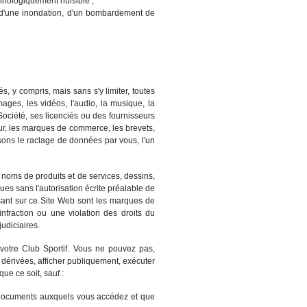
chnologiquement nuisible ;
é, d'une inondation, d'un bombardement de
, y compris, mais sans s'y limiter, toutes
mages, les vidéos, l'audio, la musique, la
 Société, ses licenciés ou des fournisseurs
teur, les marques de commerce, les brevets,
isons le raclage de données par vous, l'un
noms de produits et de services, dessins,
s sans l'autorisation écrite préalable de
sant sur ce Site Web sont les marques de
 infraction ou une violation des droits du
judiciaires.
votre Club Sportif. Vous ne pouvez pas,
 dérivées, afficher publiquement, exécuter
ue ce soit, sauf :
 documents auxquels vous accédez et que