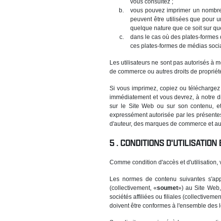
vous consultez ;
vous pouvez imprimer un nombre 
peuvent être utilisées que pour u
quelque nature que ce soit sur que
dans le cas où des plates-formes 
ces plates-formes de médias socia
Les utilisateurs ne sont pas autorisés à m
de commerce ou autres droits de propriété 
Si vous imprimez, copiez ou téléchargez t
immédiatement et vous devrez, à notre di
sur le Site Web ou sur son contenu, et
expressément autorisée par les présentes C
d'auteur, des marques de commerce et autre
CONDITIONS D'UTILISATION
Comme condition d'accès et d'utilisation,
Les normes de contenu suivantes s'appl
(collectivement, «
soumet
») au Site Web, 
sociétés affiliées ou filiales (collectivemen
doivent être conformes à l'ensemble des lo