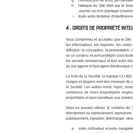
l'introduction de virus, de cheva
l'attaque du Site Web par le bia
courrier ou d'un plantage (crashing
toute autre tentative d'interféren
DROITS DE PROPRIÉTÉ INTE
Vous comprenez et acceptez que le Site We
les informations, les logiciels, les code
diffusion, la conception, la présentation,
de ce contenu et sont protégés sous toutes
les secrets commerciaux et tout autre dro
de vos agents et tout agent électronique o
Le nom de la Société, la marque CLUBS ST
images et slogans sont des marques de co
la Société. Les autres noms, logos, nom
commerce de leurs propriétaires respectif
propriétaire et peut constituer une violati
Vous ne pouvez utiliser le contenu du 
directement ou indirectement, reproduire,
publiquement, republier, télécharger, stoc
votre ordinateur et votre navig