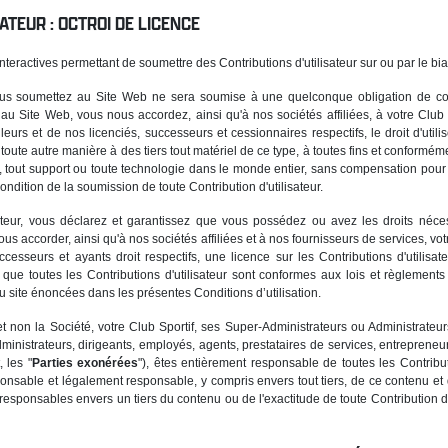
ATEUR : OCTROI DE LICENCE
teractives permettant de soumettre des Contributions d'utilisateur sur ou par le bi
ous soumettez au Site Web ne sera soumise à une quelconque obligation de conf
r au Site Web, vous nous accordez, ainsi qu'à nos sociétés affiliées, à votre Club S
urs et de nos licenciés, successeurs et cessionnaires respectifs, le droit d'utilis
de toute autre manière à des tiers tout matériel de ce type, à toutes fins et conform
e, tout support ou toute technologie dans le monde entier, sans compensation pour 
ndition de la soumission de toute Contribution d'utilisateur.
sateur, vous déclarez et garantissez que vous possédez ou avez les droits néce
nous accorder, ainsi qu'à nos sociétés affiliées et à nos fournisseurs de services, votr
cesseurs et ayants droit respectifs, une licence sur les Contributions d'utilisat
que toutes les Contributions d'utilisateur sont conformes aux lois et règlement
du site énoncées dans les présentes Conditions d’utilisation.
non la Société, votre Club Sportif, ses Super-Administrateurs ou Administrateurs
rs administrateurs, dirigeants, employés, agents, prestataires de services, entrepren
, les "
Parties exonérées
"), êtes entièrement responsable de toutes les Contribu
ponsable et légalement responsable, y compris envers tout tiers, de ce contenu et
sponsables envers un tiers du contenu ou de l'exactitude de toute Contribution d'