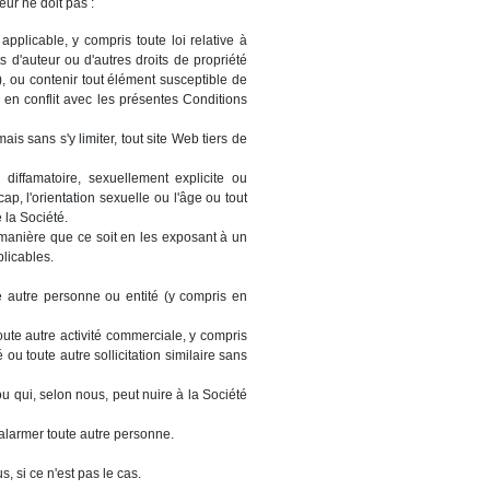
eur ne doit pas :
applicable, y compris toute loi relative à
 d'auteur ou d'autres droits de propriété
ui), ou contenir tout élément susceptible de
 en conflit avec les présentes Conditions
is sans s'y limiter, tout site Web tiers de
 diffamatoire, sexuellement explicite ou
cap, l'orientation sexuelle ou l'âge ou tout
 la Société.
 manière que ce soit en les exposant à un
licables.
te autre personne ou entité (y compris en
ute autre activité commerciale, y compris
 ou toute autre sollicitation similaire sans
u qui, selon nous, peut nuire à la Société
alarmer toute autre personne.
, si ce n'est pas le cas.