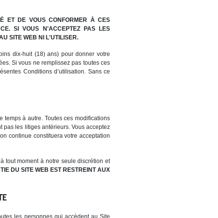
 LIÉ ET DE VOUS CONFORMER À CES
NCE. SI VOUS N'ACCEPTEZ PAS LES
U SITE WEB NI L'UTILISER.
ins dix-huit (18) ans) pour donner votre
ées. Si vous ne remplissez pas toutes ces
sentes Conditions d’utilisation. Sans ce
 de temps à autre. Toutes ces modifications
nt pas les litiges antérieurs. Vous acceptez
ion continue constituera votre acceptation
 à tout moment à notre seule discrétion et
TIE DU SITE WEB EST RESTREINT AUX
TE
toutes les personnes qui accèdent au Site