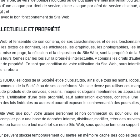
ux de Troie, de vers, de bombes logiques ou de tout autre élément malveillant ou te
is d'une attaque par déni de service, d'une attaque par déni de service distribu
) ; et
ce avec le bon fonctionnement du Site Web.
LLECTUELLE ET PROPRIÉTÉ
b et l'ensemble de son contenu, de ses caractéristiques et de ses fonctionnalités
s, les textes de données, les affichages, les graphiques, les photographies, les i
 la mise en page, la sélection et la disposition du Site Web, sont la propriété de la
 leurs formes par les lois sur la propriété intellectuelle, y compris les droits d'au
it de propriété. En tant que condition de votre utilisation du Site Web, nous interd
u « robot ».
UDIO, les logos de la Société et de clubs.studio, ainsi que tous les noms, logos, 
mmerce de la Société ou de ses concédants. Vous ne devez pas utiliser ces marque
s de produits et de services, dessins, images et slogans mentionnés ou apparais
s. L'utilisation d'une telle propriété, sauf autorisation expresse, constitue une
on des lois fédérales ou autres et pourrait exposer le contrevenant à des poursuites 
Site Web que pour votre usage personnel et non commercial ou pour celui de 
 compiler pour une base de données interne, distribuer, modifier, créer des œuvres
ker ou transmettre tout matériel sur notre Site Web, sous quelque forme ou support q
ateur peuvent stocker temporairement ou mettre en mémoire cache des copies des