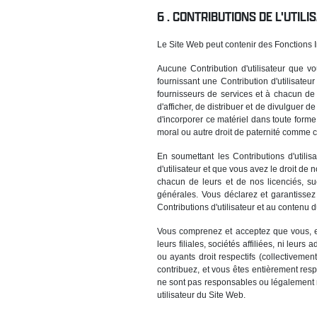
CONTRIBUTIONS DE L'UTILIS
Le Site Web peut contenir des Fonctions In
Aucune Contribution d'utilisateur que v
fournissant une Contribution d'utilisateu
fournisseurs de services et à chacun de le
d'afficher, de distribuer et de divulguer 
d'incorporer ce matériel dans toute form
moral ou autre droit de paternité comme co
En soumettant les Contributions d'utili
d'utilisateur et que vous avez le droit de 
chacun de leurs et de nos licenciés, suc
générales. Vous déclarez et garantissez 
Contributions d'utilisateur et au contenu 
Vous comprenez et acceptez que vous, et 
leurs filiales, sociétés affiliées, ni leu
ou ayants droit respectifs (collectivement
contribuez, et vous êtes entièrement res
ne sont pas responsables ou légalement re
utilisateur du Site Web.