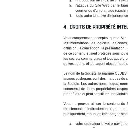
l'introduction de virus, de cheva
l'attaque du Site Web par le bia
courrier ou d'un plantage (crashing
toute autre tentative d'interféren
DROITS DE PROPRIÉTÉ INTE
Vous comprenez et acceptez que le Site We
les informations, les logiciels, les code
diffusion, la conception, la présentation,
de ce contenu et sont protégés sous toutes
les secrets commerciaux et tout autre dro
de vos agents et tout agent électronique o
Le nom de la Société, la marque CLUBS ST
images et slogans sont des marques de co
la Société. Les autres noms, logos, nom
commerce de leurs propriétaires respectif
propriétaire et peut constituer une violati
Vous ne pouvez utiliser le contenu du 
directement ou indirectement, reproduire,
publiquement, republier, télécharger, stoc
votre ordinateur et votre navig