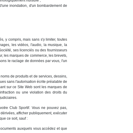
chnologiquement nuisible ;
é, d'une inondation, d'un bombardement de
, y compris, mais sans s'y limiter, toutes
mages, les vidéos, l'audio, la musique, la
 Société, ses licenciés ou des fournisseurs
teur, les marques de commerce, les brevets,
isons le raclage de données par vous, l'un
noms de produits et de services, dessins,
s sans l'autorisation écrite préalable de
sant sur ce Site Web sont les marques de
 infraction ou une violation des droits du
judiciaires.
votre Club Sportif. Vous ne pouvez pas,
 dérivées, afficher publiquement, exécuter
ue ce soit, sauf :
 documents auxquels vous accédez et que