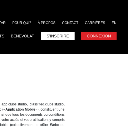
ZAR
POUR QUI?
À PROPOS
CONTACT
CARRIÈRES
EN
TS
BÉNÉVOLAT
S'INSCRIRE
CONNEXION
p.clubs.studio, classified.clubs.studio,
o («
Application Mobile
»), constituent une
 ainsi que tous les documents ou conditions
t votre accès et votre utilisation, y compris
Mobile (collectivement, le «
Site Web
» ou