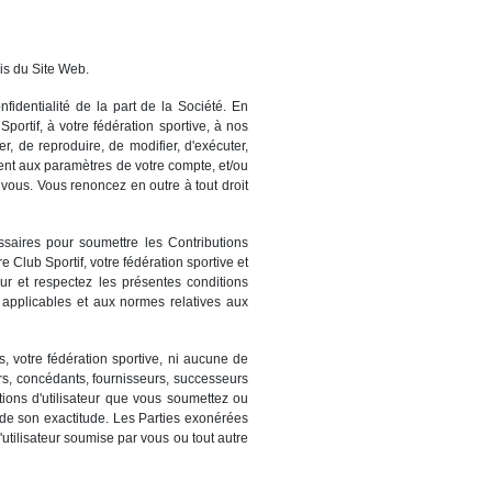
ais du Site Web.
identialité de la part de la Société. En
portif, à votre fédération sportive, à nos
er, de reproduire, de modifier, d'exécuter,
ément aux paramètres de votre compte, et/ou
vous. Vous renoncez en outre à tout droit
ssaires pour soumettre les Contributions
e Club Sportif, votre fédération sportive et
eur et respectez les présentes conditions
s applicables et aux normes relatives aux
, votre fédération sportive, ni aucune de
eurs, concédants, fournisseurs, successeurs
tions d'utilisateur que vous soumettez ou
 de son exactitude. Les Parties exonérées
utilisateur soumise par vous ou tout autre