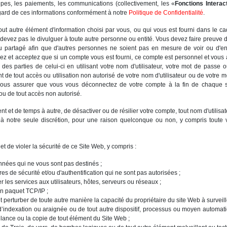
pes, les paiements, les communications (collectivement, les «
Fonctions Interac
égard de ces informations conformément à notre
Politique de Confidentialité
.
out autre élément d'information choisi par vous, ou qui vous est fourni dans le c
devez pas le divulguer à toute autre personne ou entité. Vous devez faire preuve
ou partagé afin que d'autres personnes ne soient pas en mesure de voir ou d'en
z et acceptez que si un compte vous est fourni, ce compte est personnel et vous
s parties de celui-ci en utilisant votre nom d'utilisateur, votre mot de passe o
e tout accès ou utilisation non autorisé de votre nom d'utilisateur ou de votre m
vous assurer que vous vous déconnectez de votre compte à la fin de chaque s
ou de tout accès non autorisé.
 et de temps à autre, de désactiver ou de résilier votre compte, tout nom d'utilisate
, à notre seule discrétion, pour une raison quelconque ou non, y compris toute v
 et de violer la sécurité de ce Site Web, y compris :
nnées qui ne vous sont pas destinés ;
res de sécurité et/ou d'authentification qui ne sont pas autorisées ;
r les services aux utilisateurs, hôtes, serveurs ou réseaux ;
’un paquet TCP/IP ;
t perturber de toute autre manière la capacité du propriétaire du site Web à surveille
bot d’indexation ou araignée ou de tout autre dispositif, processus ou moyen auto
illance ou la copie de tout élément du Site Web ;