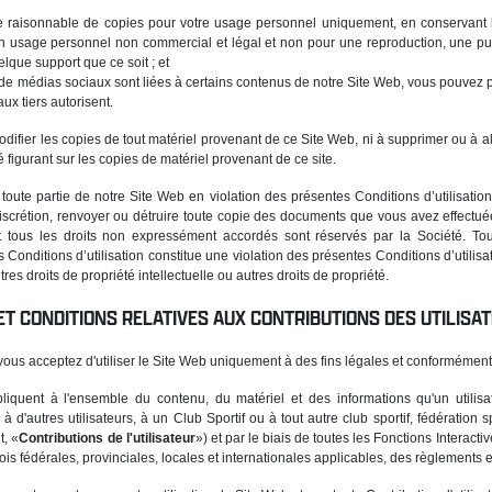
raisonnable de copies pour votre usage personnel uniquement, en conservant les
n usage personnel non commercial et légal et non pour une reproduction, une publ
lque support que ce soit ; et
de médias sociaux sont liées à certains contenus de notre Site Web, vous pouvez 
ux tiers autorisent.
odifier les copies de tout matériel provenant de ce Site Web, ni à supprimer ou à al
figurant sur les copies de matériel provenant de ce site.
oute partie de notre Site Web en violation des présentes Conditions d’utilisation, 
scrétion, renvoyer ou détruire toute copie des documents que vous avez effectuée. 
 tous les droits non expressément accordés sont réservés par la Société. Tout
onditions d’utilisation constitue une violation des présentes Conditions d’utilisat
s droits de propriété intellectuelle ou autres droits de propriété.
 ET CONDITIONS RELATIVES AUX CONTRIBUTIONS DES UTILISA
 vous acceptez d'utiliser le Site Web uniquement à des fins légales et conformément 
iquent à l'ensemble du contenu, du matériel et des informations qu'un utilisat
à d'autres utilisateurs, à un Club Sportif ou à tout autre club sportif, fédération
t, «
Contributions de l'utilisateur
») et par le biais de toutes les Fonctions Interactiv
is fédérales, provinciales, locales et internationales applicables, des règlements e