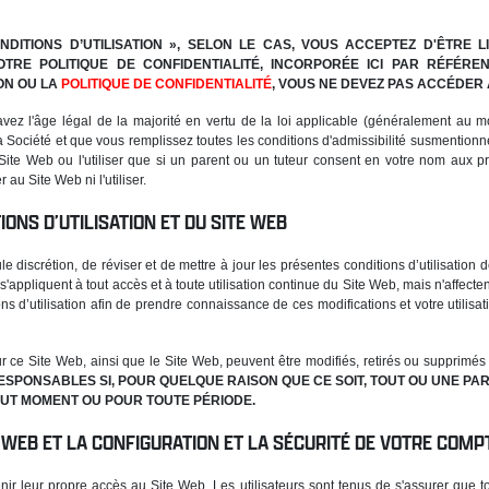
DITIONS D’UTILISATION », SELON LE CAS, VOUS ACCEPTEZ D'ÊTRE
NOTRE POLITIQUE DE CONFIDENTIALITÉ, INCORPORÉE ICI PAR RÉFÉRE
ON OU LA
POLITIQUE DE CONFIDENTIALITÉ
, VOUS NE DEVEZ PAS ACCÉDER A
vez l'âge légal de la majorité en vertu de la loi applicable (généralement au mo
a Société et que vous remplissez toutes les conditions d'admissibilité susmentionn
ite Web ou l'utiliser que si un parent ou un tuteur consent en votre nom aux pré
u Site Web ni l'utiliser.
IONS D’UTILISATION ET DU SITE WEB
e discrétion, de réviser et de mettre à jour les présentes conditions d’utilisation
s'appliquent à tout accès et à toute utilisation continue du Site Web, mais n'affecte
s d’utilisation afin de prendre connaissance de ces modifications et votre utilisat
ur ce Site Web, ainsi que le Site Web, peuvent être modifiés, retirés ou supprimés
SPONSABLES SI, POUR QUELQUE RAISON QUE CE SOIT, TOUT OU UNE PAR
TOUT MOMENT OU POUR TOUTE PÉRIODE.
E WEB ET LA CONFIGURATION ET LA SÉCURITÉ DE VOTRE COMP
enir leur propre accès au Site Web. Les utilisateurs sont tenus de s'assurer que 