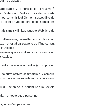
eur ne doit pas :
applicable, y compris toute loi relative à
 d'auteur ou d'autres droits de propriété
ui), ou contenir tout élément susceptible de
 en conflit avec les présentes Conditions
is sans s'y limiter, tout site Web tiers de
 diffamatoire, sexuellement explicite ou
cap, l'orientation sexuelle ou l'âge ou tout
 la Société.
 manière que ce soit en les exposant à un
licables.
te autre personne ou entité (y compris en
ute autre activité commerciale, y compris
 ou toute autre sollicitation similaire sans
u qui, selon nous, peut nuire à la Société
alarmer toute autre personne.
, si ce n'est pas le cas.