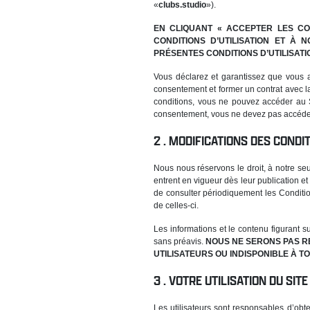
«
clubs.studio
»).
EN CLIQUANT « ACCEPTER LES CON
CONDITIONS D’UTILISATION ET À 
PRÉSENTES CONDITIONS D’UTILISATI
Vous déclarez et garantissez que vous a
consentement et former un contrat avec l
conditions, vous ne pouvez accéder au S
consentement, vous ne devez pas accéder a
MODIFICATIONS DES CONDIT
Nous nous réservons le droit, à notre seul
entrent en vigueur dès leur publication et 
de consulter périodiquement les Condition
de celles-ci.
Les informations et le contenu figurant s
sans préavis.
NOUS NE SERONS PAS RE
UTILISATEURS OU INDISPONIBLE À 
VOTRE UTILISATION DU SIT
Les utilisateurs sont responsables d’obt