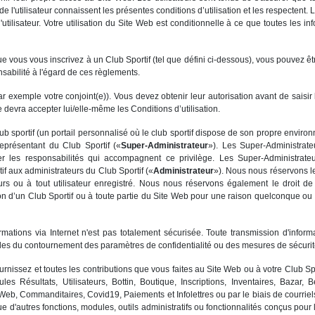
de l'utilisateur connaissent les présentes conditions d’utilisation et les respectent
 l'utilisateur. Votre utilisation du Site Web est conditionnelle à ce que toutes les i
e vous vous inscrivez à un Club Sportif (tel que défini ci-dessous), vous pouvez ê
abilité à l'égard de ces règlements.
r exemple votre conjoint(e)). Vous devez obtenir leur autorisation avant de saisir 
e devra accepter lui/elle-même les Conditions d’utilisation.
club sportif (un portail personnalisé où le club sportif dispose de son propre envir
eprésentant du Club Sportif («
Super-Administrateur
»). Les Super-Administrate
ter les responsabilités qui accompagnent ce privilège. Les Super-Administrate
if aux administrateurs du Club Sportif («
Administrateur
»). Nous nous réservons le
urs ou à tout utilisateur enregistré. Nous nous réservons également le droit d
on d’un Club Sportif ou à toute partie du Site Web pour une raison quelconque ou s
mations via Internet n'est pas totalement sécurisée. Toute transmission d'inform
s du contournement des paramètres de confidentialité ou des mesures de sécurité
urnissez et toutes les contributions que vous faites au Site Web ou à votre Club Spor
les Résultats, Utilisateurs, Bottin, Boutique, Inscriptions, Inventaires, Bazar, 
te Web, Commanditaires, Covid19, Paiements et Infolettres ou par le biais de courr
ue d'autres fonctions, modules, outils administratifs ou fonctionnalités conçus pour 