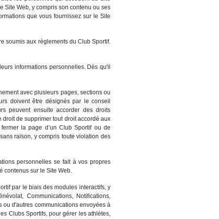
. Le Site Web, y compris son contenu ou ses
nformations que vous fournissez sur le Site
tre soumis aux règlements du Club Sportif.
leurs informations personnelles. Dès qu'il
onnement avec plusieurs pages, sections ou
urs doivent être désignés par le conseil
urs peuvent ensuite accorder des droits
 droit de supprimer tout droit accordé aux
e fermer la page d’un Club Sportif ou de
ans raison, y compris toute violation des
ations personnelles se fait à vos propres
 contenus sur le Site Web.
tif par le biais des modules interactifs, y
Bénévolat, Communications, Notifications,
iels ou d'autres communications envoyées à
les Clubs Sportifs, pour gérer les athlètes,