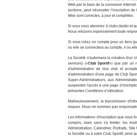
Web par le biais de la connexion Internet 
sections, peut nécessiter l’inscription de
Web sont correctes, à jour et complètes.
Si vous vous abonnez à clubs.studio et qu
Nous refusons expressément toute respons
Si vous créez un compte pour un tiers (pa
ou elle se connectera au compte, il ou ell
La Société n'autorisera la création d'un 
services) («
Club Sportif
») que par un r
d'administration de leur club et accep
d'administration d'une page de Club Sport
Super-Administrateurs, aux Administrate
suspendre l'accès à une page d’inscripti
présentes Conditions d’utilisation.
Malheureusement, la transmission d'infor
risques. Nous ne sommes pas responsable
Les informations d'inscription que vous fo
compris, mais sans s'y limiter, les modu
Administration, Calendrier, Portraits, Si
la Société ou à votre Club Sportif, ainsi q