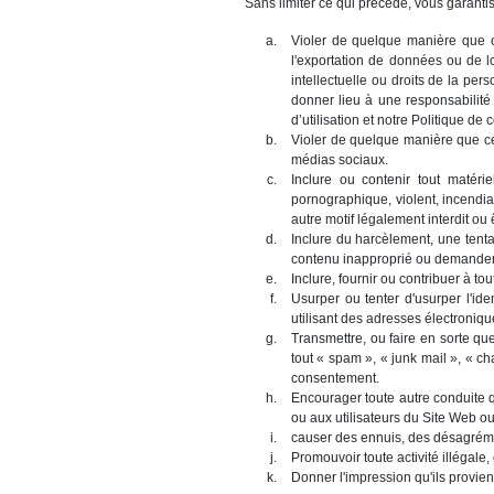
Sans limiter ce qui précède, vous garantiss
Violer de quelque manière que ce 
l'exportation de données ou de l
intellectuelle ou droits de la pers
donner lieu à une responsabilité 
d’utilisation et notre Politique de c
Violer de quelque manière que ce s
médias sociaux.
Inclure ou contenir tout matérie
pornographique, violent, incendiair
autre motif légalement interdit ou 
Inclure du harcèlement, une tenta
contenu inapproprié ou demander 
Inclure, fournir ou contribuer à t
Usurper ou tenter d'usurper l'ide
utilisant des adresses électroni
Transmettre, ou faire en sorte qu
tout « spam », « junk mail », « cha
consentement.
Encourager toute autre conduite q
ou aux utilisateurs du Site Web ou
causer des ennuis, des désagrémen
Promouvoir toute activité illégale,
Donner l'impression qu'ils provien