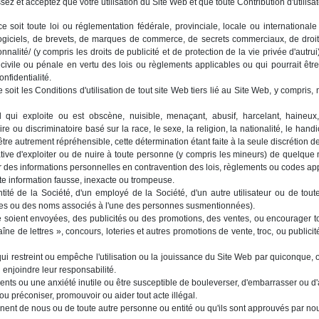
ez et acceptez que votre utilisation du Site Web et que toute Contribution d'utilisat
soit toute loi ou réglementation fédérale, provinciale, locale ou internationale 
ogiciels, de brevets, de marques de commerce, de secrets commerciaux, de droits
onnalité/ (y compris les droits de publicité et de protection de la vie privée d'autr
civile ou pénale en vertu des lois ou règlements applicables ou qui pourrait être
onfidentialité.
oit les Conditions d'utilisation de tout site Web tiers lié au Site Web, y compris, ma
l qui exploite ou est obscène, nuisible, menaçant, abusif, harcelant, haineux,
e ou discriminatoire basé sur la race, le sexe, la religion, la nationalité, le handi
être autrement répréhensible, cette détermination étant faite à la seule discrétion de
tive d'exploiter ou de nuire à toute personne (y compris les mineurs) de quelque
des informations personnelles en contravention des lois, règlements ou codes app
oute information fausse, inexacte ou trompeuse.
ntité de la Société, d'un employé de la Société, d'un autre utilisateur ou de tou
ques ou des noms associés à l'une des personnes susmentionnées).
e soient envoyées, des publicités ou des promotions, des ventes, ou encourager to
îne de lettres », concours, loteries et autres promotions de vente, troc, ou publicité
ui restreint ou empêche l'utilisation ou la jouissance du Site Web par quiconque, o
 enjoindre leur responsabilité.
ts ou une anxiété inutile ou être susceptible de bouleverser, d'embarrasser ou d'
 ou préconiser, promouvoir ou aider tout acte illégal.
nent de nous ou de toute autre personne ou entité ou qu'ils sont approuvés par nous