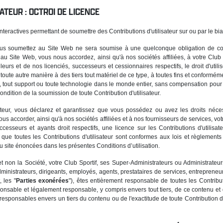
ATEUR : OCTROI DE LICENCE
teractives permettant de soumettre des Contributions d'utilisateur sur ou par le bi
ous soumettez au Site Web ne sera soumise à une quelconque obligation de conf
r au Site Web, vous nous accordez, ainsi qu'à nos sociétés affiliées, à votre Club S
urs et de nos licenciés, successeurs et cessionnaires respectifs, le droit d'utilis
de toute autre manière à des tiers tout matériel de ce type, à toutes fins et conform
e, tout support ou toute technologie dans le monde entier, sans compensation pour 
ndition de la soumission de toute Contribution d'utilisateur.
sateur, vous déclarez et garantissez que vous possédez ou avez les droits néce
nous accorder, ainsi qu'à nos sociétés affiliées et à nos fournisseurs de services, votr
cesseurs et ayants droit respectifs, une licence sur les Contributions d'utilisat
que toutes les Contributions d'utilisateur sont conformes aux lois et règlement
du site énoncées dans les présentes Conditions d’utilisation.
non la Société, votre Club Sportif, ses Super-Administrateurs ou Administrateurs
rs administrateurs, dirigeants, employés, agents, prestataires de services, entrepren
, les "
Parties exonérées
"), êtes entièrement responsable de toutes les Contribu
ponsable et légalement responsable, y compris envers tout tiers, de ce contenu et
sponsables envers un tiers du contenu ou de l'exactitude de toute Contribution d'