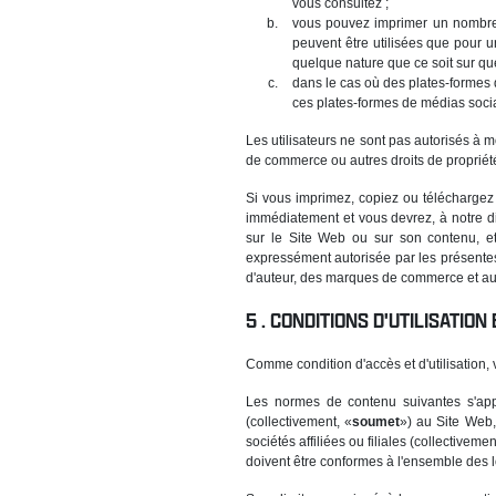
vous consultez ;
vous pouvez imprimer un nombre 
peuvent être utilisées que pour u
quelque nature que ce soit sur que
dans le cas où des plates-formes 
ces plates-formes de médias socia
Les utilisateurs ne sont pas autorisés à m
de commerce ou autres droits de propriété 
Si vous imprimez, copiez ou téléchargez t
immédiatement et vous devrez, à notre di
sur le Site Web ou sur son contenu, et
expressément autorisée par les présentes C
d'auteur, des marques de commerce et autre
CONDITIONS D'UTILISATION
Comme condition d'accès et d'utilisation,
Les normes de contenu suivantes s'appl
(collectivement, «
soumet
») au Site Web, 
sociétés affiliées ou filiales (collectivemen
doivent être conformes à l'ensemble des lo