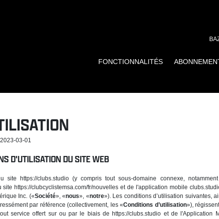
BA
FONCTIONNALITÉS
ABONNEMEN
TILISATION
: 2023-03-01
S D'UTILISATION DU SITE WEB
du site https://clubs.studio (y compris tout sous-domaine connexe, notamment ap
u site https://clubcyclistemsa.com/fr/nouvelles et de l'application mobile clubs.studi
rique Inc. («
Société
», «
nous
», «
notre
»). Les conditions d’utilisation suivantes,
ressément par référence (collectivement, les «
Conditions d’utilisation
»), régissen
out service offert sur ou par le biais de https://clubs.studio et de l'Application 