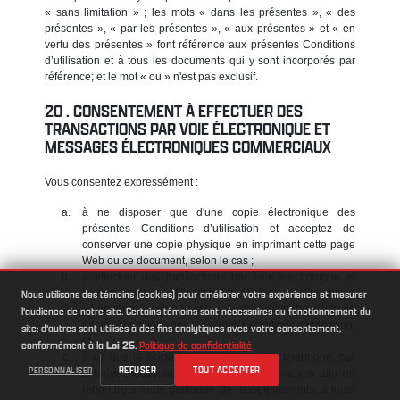
« sans limitation » ; les mots « dans les présentes », « des
présentes », « par les présentes », « aux présentes » et « en
vertu des présentes » font référence aux présentes Conditions
d’utilisation et à tous les documents qui y sont incorporés par
référence; et le mot « ou » n'est pas exclusif.
CONSENTEMENT À EFFECTUER DES
TRANSACTIONS PAR VOIE ÉLECTRONIQUE ET
MESSAGES ÉLECTRONIQUES COMMERCIAUX
Vous consentez expressément :
à ne disposer que d'une copie électronique des
présentes Conditions d’utilisation et acceptez de
conserver une copie physique en imprimant cette page
Web ou ce document, selon le cas ;
à effectuer des transactions par voie électronique et
reconnaissez, en utilisant le Site Web ou en cliquant sur
Nous utilisons des témoins (cookies) pour améliorer votre expérience et mesurer
«
J'accepte
», selon le cas, que vous acceptez d'être lié
l'audience de notre site. Certains témoins sont nécessaires au fonctionnement du
par les conditions des présentes Conditions d’utilisation;
site; d'autres sont utilisés à des fins analytiques avec votre consentement,
et
conformément à la
Loi 25
.
Politique de confidentialité
à ce que la Société vous contacte par téléphone, par
REFUSER
TOUT ACCEPTER
PERSONNALISER
courrier électronique ou par tout autre moyen afin de
répondre à toute demande de renseignements, à toute