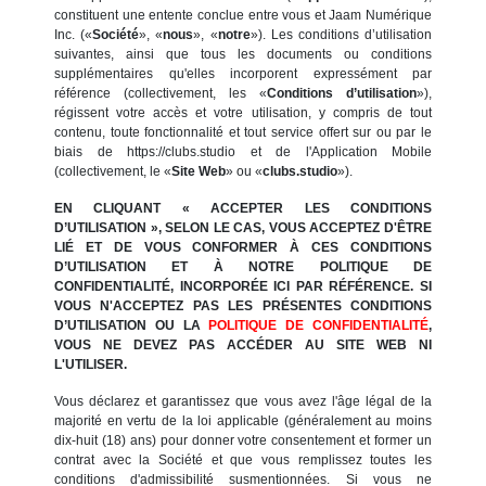
constituent une entente conclue entre vous et Jaam Numérique
Inc. («
Société
», «
nous
», «
notre
»). Les conditions d’utilisation
suivantes, ainsi que tous les documents ou conditions
supplémentaires qu'elles incorporent expressément par
référence (collectivement, les «
Conditions d’utilisation
»),
régissent votre accès et votre utilisation, y compris de tout
contenu, toute fonctionnalité et tout service offert sur ou par le
biais de https://clubs.studio et de l'Application Mobile
(collectivement, le «
Site Web
» ou «
clubs.studio
»).
EN CLIQUANT « ACCEPTER LES CONDITIONS
D’UTILISATION », SELON LE CAS, VOUS ACCEPTEZ D'ÊTRE
LIÉ ET DE VOUS CONFORMER À CES CONDITIONS
D’UTILISATION ET À NOTRE POLITIQUE DE
CONFIDENTIALITÉ, INCORPORÉE ICI PAR RÉFÉRENCE. SI
VOUS N'ACCEPTEZ PAS LES PRÉSENTES CONDITIONS
D’UTILISATION OU LA
POLITIQUE DE CONFIDENTIALITÉ
,
VOUS NE DEVEZ PAS ACCÉDER AU SITE WEB NI
L'UTILISER.
Vous déclarez et garantissez que vous avez l'âge légal de la
majorité en vertu de la loi applicable (généralement au moins
dix-huit (18) ans) pour donner votre consentement et former un
contrat avec la Société et que vous remplissez toutes les
conditions d'admissibilité susmentionnées. Si vous ne