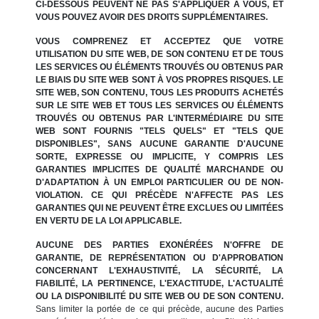
CI-DESSOUS PEUVENT NE PAS S'APPLIQUER À VOUS, ET
VOUS POUVEZ AVOIR DES DROITS SUPPLÉMENTAIRES.
VOUS COMPRENEZ ET ACCEPTEZ QUE VOTRE
UTILISATION DU SITE WEB, DE SON CONTENU ET DE TOUS
LES SERVICES OU ÉLÉMENTS TROUVÉS OU OBTENUS PAR
LE BIAIS DU SITE WEB SONT À VOS PROPRES RISQUES. LE
SITE WEB, SON CONTENU, TOUS LES PRODUITS ACHETÉS
SUR LE SITE WEB ET TOUS LES SERVICES OU ÉLÉMENTS
TROUVÉS OU OBTENUS PAR L'INTERMÉDIAIRE DU SITE
WEB SONT FOURNIS "TELS QUELS" ET "TELS QUE
DISPONIBLES", SANS AUCUNE GARANTIE D'AUCUNE
SORTE, EXPRESSE OU IMPLICITE, Y COMPRIS LES
GARANTIES IMPLICITES DE QUALITÉ MARCHANDE OU
D'ADAPTATION À UN EMPLOI PARTICULIER OU DE NON-
VIOLATION. CE QUI PRÉCÈDE N'AFFECTE PAS LES
GARANTIES QUI NE PEUVENT ÊTRE EXCLUES OU LIMITÉES
EN VERTU DE LA LOI APPLICABLE.
AUCUNE DES PARTIES EXONÉRÉES N'OFFRE DE
GARANTIE, DE REPRÉSENTATION OU D'APPROBATION
CONCERNANT L'EXHAUSTIVITÉ, LA SÉCURITÉ, LA
FIABILITÉ, LA PERTINENCE, L'EXACTITUDE, L'ACTUALITÉ
OU LA DISPONIBILITÉ DU SITE WEB OU DE SON CONTENU.
Sans limiter la portée de ce qui précède, aucune des Parties