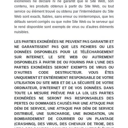
exonérées ne déclare ni ne garantit que le Site Web, son
contenu, les produits obtenus à partir du Site Web, ou tout
service ou élément trouvé ou obtenu par l'intermédiaire du Site
Web sont exacts, fiables, sans erreur ou ininterrompus, que les
défauts seront corrigés ou que notre Site Web ou le serveur qui
le rend disponible sont exempts de virus ou d'autres éléments
nuisibles.
LES PARTIES EXONÉRÉES NE PEUVENT PAS GARANTIR ET
NE GARANTISSENT PAS QUE LES FICHIERS OU LES
DONNÉES DISPONIBLES POUR LE TÉLÉCHARGEMENT
SUR INTERNET, LE SITE WEB OU AUTREMENT
DISPONIBLES À PARTIR DE OU FOURNIS PAR L'UNE DES
PARTIES EXONÉRÉES SERONT EXEMPTS DE VIRUS OU
D'AUTRES CODE DESTRUCTEUR. VOUS ÊTES
UNIQUEMENT ET ENTIÈREMENT RESPONSABLE DE VOTRE
UTILISATION DU SITE WEB ET DE LA SÉCURITÉ DE VOTRE
ORDINATEUR, D'INTERNET ET DE VOS DONNÉES. DANS
TOUTE LA MESURE PRÉVUE PAR LA LOI, LES PARTIES
EXONÉRÉES NE SERONT PAS RESPONSABLES DES
PERTES OU DOMMAGES CAUSÉS PAR UNE ATTAQUE PAR
DÉNI DE SERVICE, UNE ATTAQUE PAR DÉNI DE SERVICE
DISTRIBUÉ, UNE SURCHARGE, UNE INONDATION, UN
BOMBARDEMENT DE COURRIER OU UN PLANTAGE
(CRASHING), DES VIRUS, DES CHEVAUX DE TROIE, DES