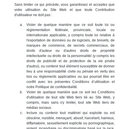
Sans limiter ce qui précède, vous garantissez et acceptez que
votre utilisation du Site Web et que toute Contribution
d'utilisateur ne doit pas :
Violer de quelque manière que ce soit toute loi ou
réglementation fédérale, provinciale, locale ou
internationale applicable, y compris toute loi relative à
l'exportation de données ou de logiciels, de brevets, de
marques de commerce, de secrets commerciaux, de
droits d'auteur ou d'autres droits de propriété
intellectuelle ou droits de la personnalité/ (y compris les
droits de publicité et de protection de la vie privée
d'autrui), ou contenir tout élément susceptible de donner
lieu à une responsabilité civile ou pénale en vertu des
lois ou règlements applicables ou qui pourrait être en
conflit avec les présentes Conditions d’utilisation et
notre Politique de confidentialité.
Violer de quelque manière que ce soit les Conditions
d'utilisation de tout site Web tiers lié au Site Web, y
compris, mais sans s'y limiter, tout site Web tiers de
médias sociaux.
Inclure ou contenir tout matériel qui exploite ou est
obscène, nuisible, menaçant, abusif, harcelant, haineux,
diffamatoire, sexuellement explicite ou pornographique,
violent, incendiaire ou discriminatoire basé sur la race,