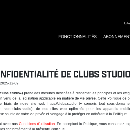
BA
FONCTIONNALITÉS
ABONNEMEN
ONFIDENTIALITÉ DE CLUBS STUDIO
: 2025-12-09
clubs.studio»
) prend des mesures destinées à respecter les principes et les exi
 vertu de la législation applicable en matière de vie privée. Cette Politique de co
 le biais de notre site web https://clubs.studio (y compris tout sous-domai
tudio, store.clubs.studio), de nos sites web optimisés pour les appareils mo
o se soucie de votre vie privée et s'engage à la protéger en adhérant à la Politique.
ent avec nos
Conditions d'utilisation
. En acceptant la Politique, vous consentez expr
les conformément à la présente Politique.