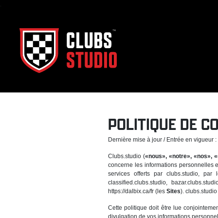
.
POLITIQUE DE C
Dernière mise à jour / Entrée en vigueur 
Clubs.studio (
«nous», «notre», «nos», «
concerne les informations personnelles en
services offerts par clubs.studio, par
classified.clubs.studio, bazar.clubs.s
https://dalbix.ca/fr (les
Sites
). clubs.studi
Cette politique doit être lue conjointem
divulgation de vos informations personnel