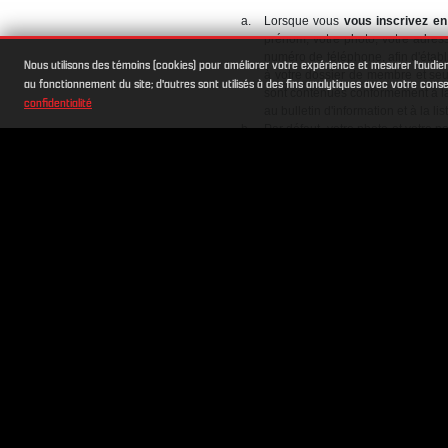
Lorsque vous
vous inscrivez en 
prénom, votre photo, votre adres
numéro de téléphone, afin d'établ
Nous utilisons des témoins (cookies) pour améliorer votre expérience et mesurer l'audie
à votre dossier de membre et seul
au fonctionnement du site; d'autres sont utilisés à des fins analytiques avec votre co
sont contenues conformément à la 
confidentialité
au bulletin d'information et à la li
Par défaut, votre photo et votre n
vos préférences dans votre compt
Si vous publiez une annonce sur 
l'intermédiaire des services de 
Si vous vous abonnez à la
liste 
électronique pour vous envoyer 
communication promotionnelle de 
ou une communication reçue.
Lorsque
vous visitez nos Sites
section sur les Cookies et autres 
Carte de crédit
, lorsque vous eff
date d'expiration et le type de c
par votre Club Sportif pour étaler
Toutes les informations personne
inclure des conditions de santé ex
peuvent être partagées par clubs.s
ou à votre fédération sportive.