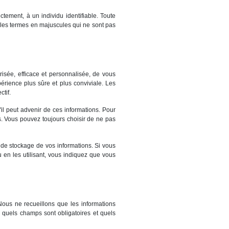
ctement, à un individu identifiable. Toute
s les termes en majuscules qui ne sont pas
risée, efficace et personnalisée, de vous
érience plus sûre et plus conviviale. Les
tif.
il peut advenir de ces informations. Pour
res. Vous pouvez toujours choisir de ne pas
t de stockage de vos informations. Si vous
u en les utilisant, vous indiquez que vous
Nous ne recueillons que les informations
 quels champs sont obligatoires et quels