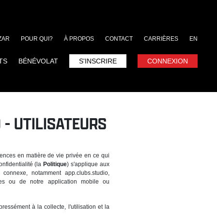
ZAR
POUR QUI?
À PROPOS
CONTACT
CARRIÈRES
EN
TS
BÉNÉVOLAT
S'INSCRIRE
CONNEXION
 - UTILISATEURS
gences en matière de vie privée en ce qui
nfidentialité (la
Politique
) s'applique aux
ne connexe, notamment app.clubs.studio,
biles ou de notre application mobile ou
essément à la collecte, l'utilisation et la