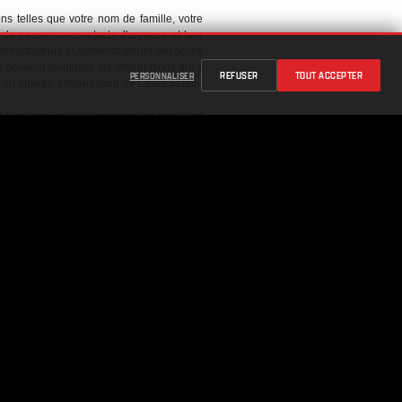
ons telles que votre nom de famille, votre
 de passe, vos contacts d'urgence et leur
ministrateurs et Administrateurs ont accès
s peuvent divulguer les informations qui y
REFUSER
TOUT ACCEPTER
PERSONNALISER
u bulletin d'information de Clubs Studio,
tif. Vous pouvez les supprimer en modifiant
re contacté par un acheteur potentiel par
cation / demande de renseignements.
s recueillerons votre nom et votre adresse
né à un bulletin d'information ou à une
« Désabonnement » fourni dans un courriel
 et de technologies similaires (voir notre
rniers chiffres de votre carte de crédit, la
 futurs, un processus qui peut être requis
telles que votre dossier médical qui peut
ormations sensibles
) sont accessibles et
rs, directeurs, officiers, employés, agents