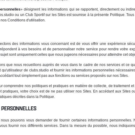
personnelles
» désignent les informations qui se rapportent, directement ou indire
ubs.studio ou un Club Sportif sur les Sites est soumise à la présente Politique. Tou
 nos Conditions d'utilisation.
llectons des informations vous concernant est de vous offrir une expérience sécu
i répondent à vos besoins et de personnaliser notre service pour rendre votre exp
 sujet sont uniquement celles que nous jugeons nécessaires pour atteindre cet objec
tions que nous recueillons auprès de vous dans le cadre de nos services et ce qu'
ant qu'utilisateur de clubs.studio et fournir les informations personnelles nécessai
accédant tout simplement pas aux fonctions ou services proposés sur nos Sites.
pour comprendre nos politiques et pratiques en matière de collecte, de traitement e
t pratiques, votre choix est de ne pas utiliser nos Sites. En accédant aux Sites o
tiques décrites dans la Politique.
S PERSONNELLES
tes, nous pouvons vous demander de fournir certaines informations personnelles. 
vous fournir nos différents services. Dans la mesure du possible, nous indiquons