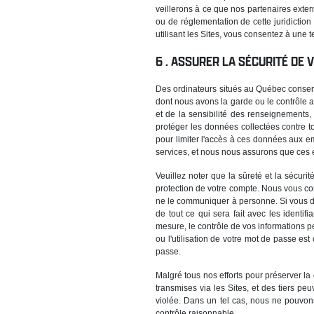
veillerons à ce que nos partenaires exter
ou de réglementation de cette juridiction
utilisant les Sites, vous consentez à une 
ASSURER LA SÉCURITÉ DE
Des ordinateurs situés au Québec conser
dont nous avons la garde ou le contrôle 
et de la sensibilité des renseignements, 
protéger les données collectées contre t
pour limiter l'accès à ces données aux e
services, et nous nous assurons que ces e
Veuillez noter que la sûreté et la sécuri
protection de votre compte. Nous vous con
ne le communiquer à personne. Si vous d
de tout ce qui sera fait avec les identi
mesure, le contrôle de vos informations p
ou l'utilisation de votre mot de passe e
passe.
Malgré tous nos efforts pour préserver la
transmises via les Sites, et des tiers p
violée. Dans un tel cas, nous ne pouvons
contrôle raisonnable.