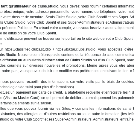
tant qu'utilisateur de clubs.studio
, vous devez nous fournir certaines informati
se électronique, votre adresse personnelle, votre numéro de téléphone, votre mot
ir votre dossier de membre. Seuls Clubs Studio, votre Club Sportif et ses Super-Ad
s Clubs Studio, votre Club Sportif et ses Super-Administrateurs et Administrateur
présente Politique. En créant votre compte, vous vous inscrivez automatiquement a
ste de diffusion de votre Club Sportif.
om d'utilisateur peuvent se trouver sur le portail ou le site web de votre Club Spor
e.
https://classified.clubs.studio / https://bazar.clubs.studio, vous acceptez d'êt
Clubs Studio. Nous ne contrôlons pas le contenu ou la fréquence de cette communi
de diffusion ou au bulletin d'information de Clubs Studio
ou d'un Club Sportif, nou
des courriels sur diverses nouvelles et promotions. Même après vous être abon
notre part, vous pouvez choisir de modifier vos préférences en suivant le lien 
, nous pouvons recueillir des informations sur votre visite par le biais de cookies
technologies de suivi pour plus d'informations).
ectuez un paiement par carte de crédit, la plateforme recueille et enregistre les 4 de
arte (Visa ou Master Card), ce qui permet de débiter automatiquement les paiements
 certains paiements sur la saison.
lles que vous pouvez fournir via les Sites, y compris les informations de santé 
istantes, des allergies et d'autres restrictions ou toute autre information (les
Inf
tudio ou votre Club Sportif et ses Super-Administrateurs, Administrateurs, entraîneu