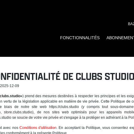
BA
FONCTIONNALITÉS
ABONNEMEN
ONFIDENTIALITÉ DE CLUBS STUDIO
: 2025-12-09
clubs.studio»
) prend des mesures destinées à respecter les principes et les exi
 vertu de la législation applicable en matière de vie privée. Cette Politique de co
 le biais de notre site web https://clubs.studio (y compris tout sous-domai
tudio, store.clubs.studio), de nos sites web optimisés pour les appareils mo
s.studio se soucie de votre vie privée et s'engage à la protéger en adhérant à la Pol
ent avec nos
Conditions d'utilisation
. En acceptant la Politique, vous consentez expr
les conformément à la présente Politique.