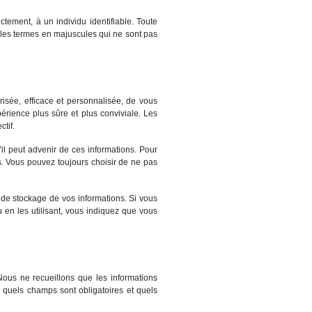
ctement, à un individu identifiable. Toute
s les termes en majuscules qui ne sont pas
risée, efficace et personnalisée, de vous
érience plus sûre et plus conviviale. Les
tif.
il peut advenir de ces informations. Pour
res. Vous pouvez toujours choisir de ne pas
t de stockage de vos informations. Si vous
u en les utilisant, vous indiquez que vous
Nous ne recueillons que les informations
 quels champs sont obligatoires et quels