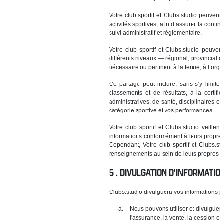
Votre club sportif et Clubs.studio peuv
activités sportives, afin d’assurer la co
suivi administratif et réglementaire.
Votre club sportif et Clubs.studio peu
différents niveaux — régional, provincial
nécessaire ou pertinent à la tenue, à l’or
Ce partage peut inclure, sans s’y limiter
classements et de résultats, à la certi
administratives, de santé, disciplinaire
catégorie sportive et vos performances.
Votre club sportif et Clubs.studio veill
informations conformément à leurs propre
Cependant, Votre club sportif et Clubs.s
renseignements au sein de leurs propres
DIVULGATION D'INFORMAT
Clubs.studio divulguera vos informations 
Nous pouvons utiliser et divulgue
l'assurance, la vente, la cession 