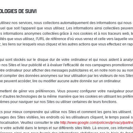
LOGIES DE SUIVI
tilisez nos services, nous collectons automatiquement des informations qui nous so
el que soit l'appareil que vous utilisez. Les informations ainsi collectées peuve
 informations anonymes collectées grâce à nos cookies et à nos traceurs web, tell
lités que vous utilisez, l'URL de référence d'où vous venez et celle vers laquelle vo
, les liens sur lesquels vous cliquez et les autres actions que vous effectuez en rap
 qui sont stockés sur le disque dur de votre ordinateur et qui nous aident à analys
 nos Sites et leur publicité et à évaluer l'efficacité de nos campagnes promotionne
re ordinateur pour afficher des messages publicitaires et, en notre nom ou au nom
 et compiler des données anonymes sur leur utilisation par les visiteurs de nos Sit
 ne peuvent accéder, lire ou modifier aucune autre donnée sur un ordinateur.
ttent de gérer vos préférences. Vous pouvez configurer votre navigateur pour 
rer d'autres technologies de la même manière que les cookies en utilisant les préfér
èmes pour naviguer sur nos Sites ou utiliser certaines de leurs fonctions.
s pour mieux comprendre qui utilise nos Sites et comment les gens les utilisent. 
 pages des Sites visitées, les endroits où les utilisateurs cliquent, le temps passé 
 localisation. Veuillez consulter le site
http://www.google.com/policies/privacy/partne
e votre activité dans le temps et sur différents sites Web. Là encore, ces informatio