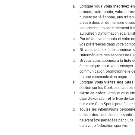
Lorsque vous
vous inscrivez en 
prénom, votre photo, votre adres
numéro de téléphone, afin d'établ
à votre dossier de membre et seul
sont contenues conformément à la 
au bulletin d'information et à la li
Par défaut, votre photo et votre n
vos préférences dans votre compt
Si vous publiez une annonce sur 
l'intermédiaire des services de 
Si vous vous abonnez à la
liste 
électronique pour vous envoyer 
communication promotionnelle de 
ou une communication reçue.
Lorsque
vous visitez nos Sites
section sur les Cookies et autres 
Carte de crédit
, lorsque vous eff
date d'expiration et le type de c
par votre Club Sportif pour étaler
Toutes les informations personne
inclure des conditions de santé ex
peuvent être partagées par clubs.s
ou à votre fédération sportive.