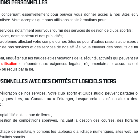
TIONS PERSONNELLES
 concernant essentiellement pour pouvoir vous donner accès à nos Sites et v
alisée. Vous acceptez que nous utilisions ces informations pour:
services, notamment pour vous fournir des services de gestion de clubs sportifs;
vices, notre contenu et nos publicités;
roblèmes affectant votre compte ou nos Sites ou pour d'autres raisons autorisées pa
r de nos services et des services de nos affiliés, vous envoyer des produits de 
nt, enquêter sur les fraudes et les violations de la sécurité, activités qui peuvent s'a
utilisation
et répondre aux exigences légales, réglementaires, d'assurance et
u requis par la loi.
SONNELLES AVEC DES ENTITÉS ET LOGICIELS TIERS
mélioration de nos services, Votre club sportif et Clubs.studio peuvent partage
ologiques tiers, au Canada ou à l’étranger, lorsque cela est nécessaire à des 
 :
ptabilité et de tenue de livres ;
gestion de compétitions sportives, incluant la gestion des courses, des horaire
fichage de résultats, y compris les tableaux d’affichage numériques, sites web, a
sultats sportifs.