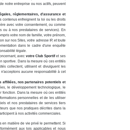
de notre entreprise ou nos actifs, peuvent
égales, réglementaires, d'assurance et
s contenus enfreignent la loi ou les droits
 manière avec votre consentement, ou comme
s ou à nos prestataires de services). En
mpris votre nom de famille, votre prénom,
n sur nos Sites, votre adresse IP, et toute
lementation dans le cadre d'une enquête
onsabilité légale.
concernant, avec
votre Club Sportif
et ses
on sportive. Dans la mesure où ces entités
 collectent, utilisent et divulguent les
us n'acceptons aucune responsabilité à cet
 affiliées, nos partenaires potentiels et
ées, le développement technologique, le
ur fonction. Dans la mesure où ces entités
formations personnelles et de les utiliser
els et nos prestataires de services tiers
sateurs que nos pratiques décrites dans la
rticipent à nos activités commerciales.
 en matière de vie privé le permettent. Si
nformément aux lois applicables et nous