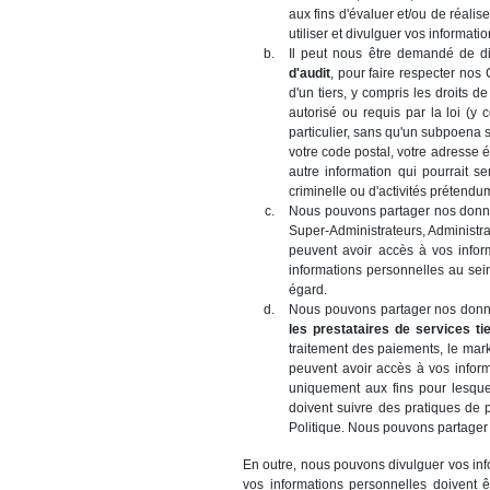
aux fins d'évaluer et/ou de réali
utiliser et divulguer vos informati
Il peut nous être demandé de d
d'audit
, pour faire respecter nos 
d'un tiers, y compris les droits 
autorisé ou requis par la loi (y
particulier, sans qu'un subpoena 
votre code postal, votre adresse é
autre information qui pourrait 
criminelle ou d'activités prétendum
Nous pouvons partager nos donnée
Super-Administrateurs, Administra
peuvent avoir accès à vos infor
informations personnelles au sein
égard.
Nous pouvons partager nos donné
les prestataires de services ti
traitement des paiements, le mark
peuvent avoir accès à vos informa
uniquement aux fins pour lesquel
doivent suivre des pratiques de p
Politique. Nous pouvons partager 
En outre, nous pouvons divulguer vos info
vos informations personnelles doivent 