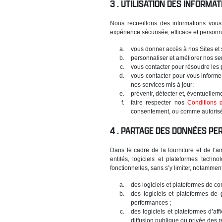
UTILISATION DES INFORMA
Nous recueillons des informations vous
expérience sécurisée, efficace et personn
vous donner accès à nos Sites et 
personnaliser et améliorer nos ser
vous contacter pour résoudre les p
vous contacter pour vous informe
nos services mis à jour;
prévenir, détecter et, éventuelleme
faire respecter nos
Conditions d'
consentement, ou comme autorisé o
PARTAGE DES DONNÉES PER
Dans le cadre de la fourniture et de l’a
entités, logiciels et plateformes techn
fonctionnelles, sans s’y limiter, notamment
des logiciels et plateformes de com
des logiciels et plateformes de 
performances ;
des logiciels et plateformes d’af
diffusion publique ou privée des ré