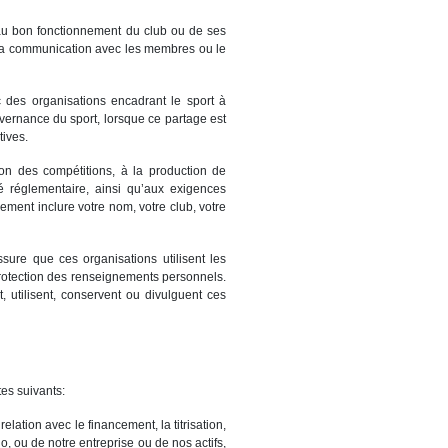
 au bon fonctionnement du club ou de ses
s, la communication avec les membres ou le
 des organisations encadrant le sport à
uvernance du sport, lorsque ce partage est
tives.
stion des compétitions, à la production de
té réglementaire, ainsi qu’aux exigences
ment inclure votre nom, votre club, votre
ssure que ces organisations utilisent les
protection des renseignements personnels.
, utilisent, conservent ou divulguent ces
tes suivants:
 relation avec le financement, la titrisation,
o, ou de notre entreprise ou de nos actifs,