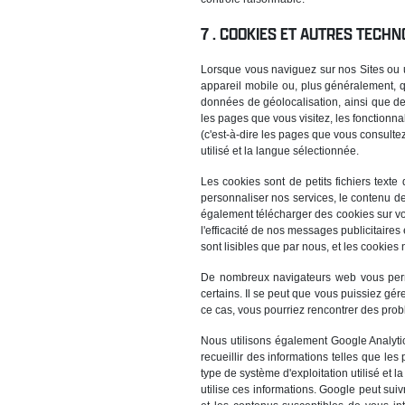
COOKIES ET AUTRES TECHNO
Lorsque vous naviguez sur nos Sites ou u
appareil mobile ou, plus généralement, qu
données de géolocalisation, ainsi que des
les pages que vous visitez, les fonctionna
(c'est-à-dire les pages que vous consultez
utilisé et la langue sélectionnée.
Les cookies sont de petits fichiers texte
personnaliser nos services, le contenu de
également télécharger des cookies sur vot
l'efficacité de nos messages publicitaires
sont lisibles que par nous, et les cookies
De nombreux navigateurs web vous perme
certains. Il se peut que vous puissiez gé
ce cas, vous pourriez rencontrer des probl
Nous utilisons également Google Analytic
recueillir des informations telles que les
type de système d'exploitation utilisé et la
utilise ces informations. Google peut suivr