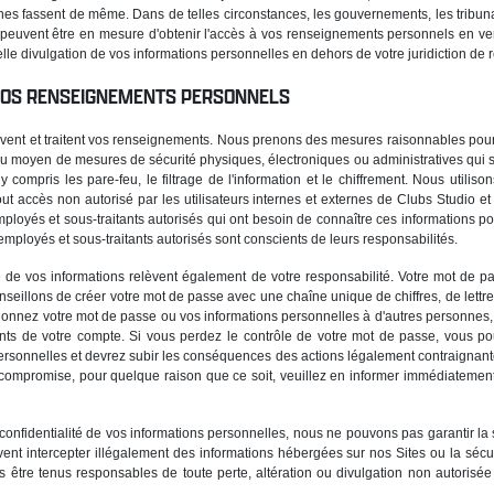
nes fassent de même. Dans de telles circonstances, les gouvernements, les tribuna
 peuvent être en mesure d'obtenir l'accès à vos renseignements personnels en vert
telle divulgation de vos informations personnelles en dehors de votre juridiction de 
 VOS RENSEIGNEMENTS PERSONNELS
vent et traitent vos renseignements. Nous prenons des mesures raisonnables pou
au moyen de mesures de sécurité physiques, électroniques ou administratives qui 
y compris les pare-feu, le filtrage de l'information et le chiffrement. Nous utiliso
out accès non autorisé par les utilisateurs internes et externes de Clubs Studio
mployés et sous-traitants autorisés qui ont besoin de connaître ces informations p
mployés et sous-traitants autorisés sont conscients de leurs responsabilités.
té de vos informations relèvent également de votre responsabilité. Votre mot de pa
seillons de créer votre mot de passe avec une chaîne unique de chiffres, de lettr
onnez votre mot de passe ou vos informations personnelles à d'autres personnes
fiants de votre compte. Si vous perdez le contrôle de votre mot de passe, vous 
ersonnelles et devrez subir les conséquences des actions légalement contraignante
st compromise, pour quelque raison que ce soit, veuillez en informer immédiatemen
 confidentialité de vos informations personnelles, nous ne pouvons pas garantir la
euvent intercepter illégalement des informations hébergées sur nos Sites ou la séc
 être tenus responsables de toute perte, altération ou divulgation non autorisée 