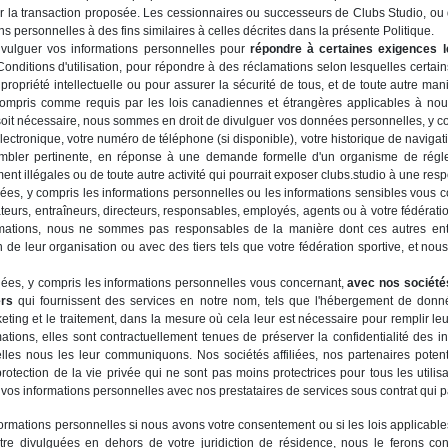
ser la transaction proposée. Les cessionnaires ou successeurs de Clubs Studio, ou 
ons personnelles à des fins similaires à celles décrites dans la présente Politique.
ivulguer vos informations personnelles pour
répondre à certaines exigences l
Conditions d'utilisation, pour répondre à des réclamations selon lesquelles certain
de propriété intellectuelle ou pour assurer la sécurité de tous, et de toute autre
 compris comme requis par les lois canadiennes et étrangères applicables à nou
soit nécessaire, nous sommes en droit de divulguer vos données personnelles, y co
lectronique, votre numéro de téléphone (si disponible), votre historique de navigatio
sembler pertinente, en réponse à une demande formelle d'un organisme de rég
ent illégales ou de toute autre activité qui pourrait exposer clubs.studio à une resp
s, y compris les informations personnelles ou les informations sensibles vous 
teurs, entraîneurs, directeurs, responsables, employés, agents ou à votre fédérati
mations, nous ne sommes pas responsables de la manière dont ces autres entités
 de leur organisation ou avec des tiers tels que votre fédération sportive, et no
es, y compris les informations personnelles vous concernant,
avec nos sociétés
ers
qui fournissent des services en notre nom, tels que l'hébergement de donn
eting et le traitement, dans la mesure où cela leur est nécessaire pour remplir le
tions, elles sont contractuellement tenues de préserver la confidentialité des in
les nous les leur communiquons. Nos sociétés affiliées, nos partenaires potenti
rotection de la vie privée qui ne sont pas moins protectrices pour tous les utili
vos informations personnelles avec nos prestataires de services sous contrat qui pa
rmations personnelles si nous avons votre consentement ou si les lois applicables
être divulguées en dehors de votre juridiction de résidence, nous le ferons co