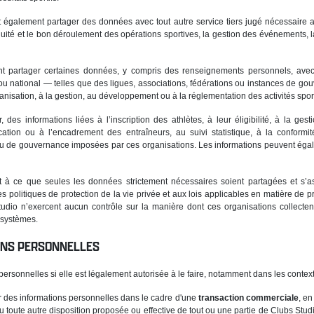
ent également partager des données avec tout autre service tiers jugé nécessaire
ntinuité et le bon déroulement des opérations sportives, la gestion des événement
vent partager certaines données, y compris des renseignements personnels, avec
 ou national — telles que des ligues, associations, fédérations ou instances de go
ganisation, à la gestion, au développement ou à la réglementation des activités spor
, des informations liées à l’inscription des athlètes, à leur éligibilité, à la ge
fication ou à l’encadrement des entraîneurs, au suivi statistique, à la conformi
s ou de gouvernance imposées par ces organisations. Les informations peuvent égale
ent à ce que seules les données strictement nécessaires soient partagées et s’a
s politiques de protection de la vie privée et aux lois applicables en matière de 
tudio n’exercent aucun contrôle sur la manière dont ces organisations collectent
 systèmes.
IONS PERSONNELLES
personnelles si elle est légalement autorisée à le faire, notamment dans les contex
r des informations personnelles dans le cadre d'une
transaction commerciale
, en
ou toute autre disposition proposée ou effective de tout ou une partie de Clubs Studi