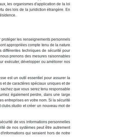
ux, les organismes d'application de la loi
u des lois de la juridiction étrangère. En
résidence.
r protéger les renseignements personnels
sont appropriées compte tenu de la nature
ns différentes techniques de sécurité pour
 et nous prenons des mesures raisonnables
our exécuter, développer ou améliorer nos
sse est un outil essentiel pour assurer la
es et de caractères spéciaux uniques et de
, sachez que vous serez tenu responsable
pourriez également perdre, dans une large
s entreprises en votre nom. Si la sécurité
t clubs.studio et créer un nouveau mot de
 sécurité de vos informations personnelles
urité de nos systèmes peut être autrement
d'informations qui seraient hors de notre