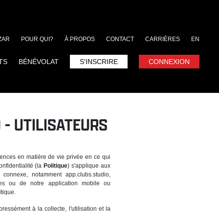
ZAR
POUR QUI?
À PROPOS
CONTACT
CARRIÈRES
EN
TS
BÉNÉVOLAT
S'INSCRIRE
CONNEXION
 - UTILISATEURS
gences en matière de vie privée en ce qui
nfidentialité (la
Politique
) s'applique aux
ne connexe, notamment app.clubs.studio,
biles ou de notre application mobile ou
itique.
essément à la collecte, l'utilisation et la