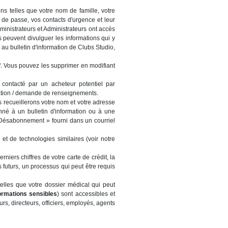
ons telles que votre nom de famille, votre
 de passe, vos contacts d'urgence et leur
ministrateurs et Administrateurs ont accès
s peuvent divulguer les informations qui y
u bulletin d'information de Clubs Studio,
tif. Vous pouvez les supprimer en modifiant
re contacté par un acheteur potentiel par
cation / demande de renseignements.
s recueillerons votre nom et votre adresse
né à un bulletin d'information ou à une
« Désabonnement » fourni dans un courriel
 et de technologies similaires (voir notre
rniers chiffres de votre carte de crédit, la
 futurs, un processus qui peut être requis
telles que votre dossier médical qui peut
ormations sensibles
) sont accessibles et
rs, directeurs, officiers, employés, agents