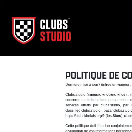
.
POLITIQUE DE C
Dernière mise à jour / Entrée en vigueur 
Clubs.studio (
«nous», «notre», «nos», «
concerne les informations personnelles en
services offerts par clubs.studio, par
classified.clubs.studio, bazar.clubs.s
https://clubskirelais.org/fr (les
Sites
). club
Cette politique doit être lue conjointem
divulgation de vos informations personnel