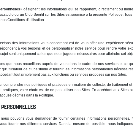
personnelles
» désignent les informations qui se rapportent, directement ou indire
ubs.studio ou un Club Sportif sur les Sites est soumise à la présente Politique. Tou
 nos Conditions d'utilisation.
llectons des informations vous concernant est de vous offrir une expérience sécu
i répondent à vos besoins et de personnaliser notre service pour rendre votre exp
 sujet sont uniquement celles que nous jugeons nécessaires pour atteindre cet objec
tions que nous recueillons auprès de vous dans le cadre de nos services et ce qu'
ant qu'utilisateur de clubs.studio et fournir les informations personnelles nécessai
accédant tout simplement pas aux fonctions ou services proposés sur nos Sites.
pour comprendre nos politiques et pratiques en matière de collecte, de traitement e
t pratiques, votre choix est de ne pas utiliser nos Sites. En accédant aux Sites o
tiques décrites dans la Politique.
S PERSONNELLES
tes, nous pouvons vous demander de fournir certaines informations personnelles. 
vous fournir nos différents services. Dans la mesure du possible, nous indiquons