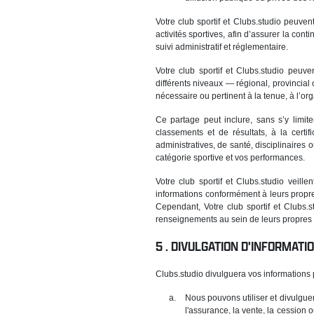
Votre club sportif et Clubs.studio peuv
activités sportives, afin d’assurer la co
suivi administratif et réglementaire.
Votre club sportif et Clubs.studio peu
différents niveaux — régional, provincial
nécessaire ou pertinent à la tenue, à l’or
Ce partage peut inclure, sans s’y limiter
classements et de résultats, à la certi
administratives, de santé, disciplinaire
catégorie sportive et vos performances.
Votre club sportif et Clubs.studio veill
informations conformément à leurs propre
Cependant, Votre club sportif et Clubs.s
renseignements au sein de leurs propres
DIVULGATION D'INFORMAT
Clubs.studio divulguera vos informations 
Nous pouvons utiliser et divulgue
l'assurance, la vente, la cession 