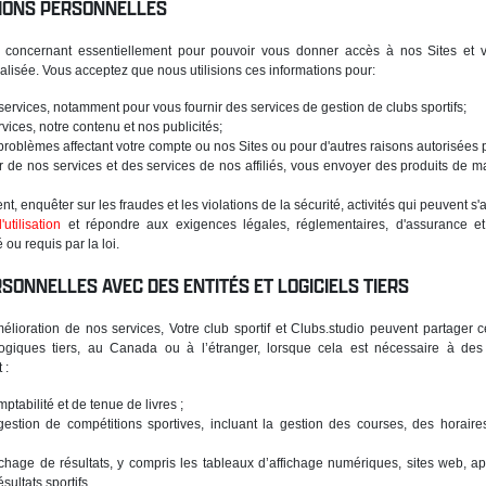
TIONS PERSONNELLES
 concernant essentiellement pour pouvoir vous donner accès à nos Sites et v
alisée. Vous acceptez que nous utilisions ces informations pour:
services, notamment pour vous fournir des services de gestion de clubs sportifs;
vices, notre contenu et nos publicités;
roblèmes affectant votre compte ou nos Sites ou pour d'autres raisons autorisées pa
r de nos services et des services de nos affiliés, vous envoyer des produits de 
nt, enquêter sur les fraudes et les violations de la sécurité, activités qui peuvent s'a
utilisation
et répondre aux exigences légales, réglementaires, d'assurance et
u requis par la loi.
SONNELLES AVEC DES ENTITÉS ET LOGICIELS TIERS
mélioration de nos services, Votre club sportif et Clubs.studio peuvent partage
ologiques tiers, au Canada ou à l’étranger, lorsque cela est nécessaire à des 
 :
ptabilité et de tenue de livres ;
gestion de compétitions sportives, incluant la gestion des courses, des horaire
fichage de résultats, y compris les tableaux d’affichage numériques, sites web, a
sultats sportifs.