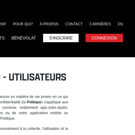
ZAR
POUR QUI?
À PROPOS
CONTACT
CARRIÈRES
EN
TS
BÉNÉVOLAT
S'INSCRIRE
CONNEXION
 - UTILISATEURS
gences en matière de vie privée en ce qui
nfidentialité (la
Politique
) s'applique aux
ne connexe, notamment app.clubs.studio,
biles ou de notre application mobile ou
Politique.
essément à la collecte, l'utilisation et la