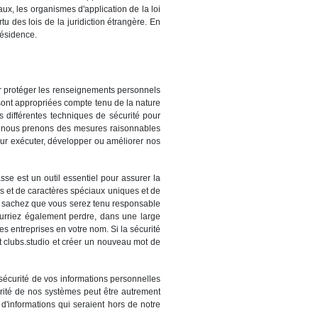
ux, les organismes d'application de la loi
u des lois de la juridiction étrangère. En
résidence.
r protéger les renseignements personnels
sont appropriées compte tenu de la nature
ns différentes techniques de sécurité pour
 et nous prenons des mesures raisonnables
our exécuter, développer ou améliorer nos
sse est un outil essentiel pour assurer la
es et de caractères spéciaux uniques et de
, sachez que vous serez tenu responsable
pourriez également perdre, dans une large
s entreprises en votre nom. Si la sécurité
t clubs.studio et créer un nouveau mot de
 sécurité de vos informations personnelles
urité de nos systèmes peut être autrement
d'informations qui seraient hors de notre