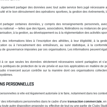
ent également partager des données avec tout autre service tiers jugé nécessaire
ntinuité et le bon déroulement des opérations sportives, la gestion des événement
vent partager certaines données, y compris des renseignements personnels, avec
 ou national — telles que des ligues, associations, fédérations ou instances de go
ganisation, à la gestion, au développement ou à la réglementation des activités spor
, des informations liées à l’inscription des athlètes, à leur éligibilité, à la ge
fication ou à l’encadrement des entraîneurs, au suivi statistique, à la conformi
s ou de gouvernance imposées par ces organisations. Les informations peuvent égale
ent à ce que seules les données strictement nécessaires soient partagées et s’a
s politiques de protection de la vie privée et aux lois applicables en matière de 
tudio n’exercent aucun contrôle sur la manière dont ces organisations collectent
 systèmes.
IONS PERSONNELLES
personnelles si elle est légalement autorisée à le faire, notamment dans les contex
r des informations personnelles dans le cadre d'une
transaction commerciale
, en
ou toute autre disposition proposée ou effective de tout ou une partie de Clubs Studi