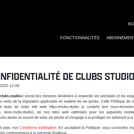
BA
FONCTIONNALITÉS
ABONNEMEN
ONFIDENTIALITÉ DE CLUBS STUDIO
: 2025-12-09
clubs.studio»
) prend des mesures destinées à respecter les principes et les exi
 vertu de la législation applicable en matière de vie privée. Cette Politique de co
 le biais de notre site web https://clubs.studio (y compris tout sous-domai
tudio, store.clubs.studio), de nos sites web optimisés pour les appareils mo
clubs.studio se soucie de votre vie privée et s'engage à la protéger en adhérant à la 
ent avec nos
Conditions d'utilisation
. En acceptant la Politique, vous consentez expr
les conformément à la présente Politique.