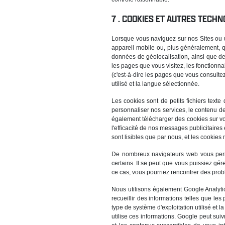
COOKIES ET AUTRES TECHNO
Lorsque vous naviguez sur nos Sites ou u
appareil mobile ou, plus généralement, qu
données de géolocalisation, ainsi que des
les pages que vous visitez, les fonctionna
(c'est-à-dire les pages que vous consultez
utilisé et la langue sélectionnée.
Les cookies sont de petits fichiers texte
personnaliser nos services, le contenu de
également télécharger des cookies sur vot
l'efficacité de nos messages publicitaires
sont lisibles que par nous, et les cookies
De nombreux navigateurs web vous perme
certains. Il se peut que vous puissiez gé
ce cas, vous pourriez rencontrer des probl
Nous utilisons également Google Analytic
recueillir des informations telles que les
type de système d'exploitation utilisé et la
utilise ces informations. Google peut suivr