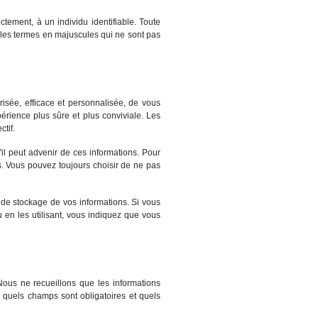
ctement, à un individu identifiable. Toute
s les termes en majuscules qui ne sont pas
risée, efficace et personnalisée, de vous
érience plus sûre et plus conviviale. Les
tif.
il peut advenir de ces informations. Pour
res. Vous pouvez toujours choisir de ne pas
t de stockage de vos informations. Si vous
u en les utilisant, vous indiquez que vous
Nous ne recueillons que les informations
 quels champs sont obligatoires et quels