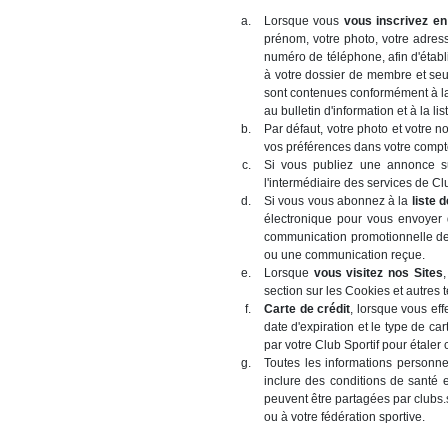
Lorsque vous
vous inscrivez en 
prénom, votre photo, votre adres
numéro de téléphone, afin d'établ
à votre dossier de membre et seul
sont contenues conformément à la 
au bulletin d'information et à la li
Par défaut, votre photo et votre n
vos préférences dans votre compt
Si vous publiez une annonce sur 
l'intermédiaire des services de 
Si vous vous abonnez à la
liste 
électronique pour vous envoyer 
communication promotionnelle de 
ou une communication reçue.
Lorsque
vous visitez nos Sites
section sur les Cookies et autres 
Carte de crédit
, lorsque vous eff
date d'expiration et le type de c
par votre Club Sportif pour étaler
Toutes les informations personne
inclure des conditions de santé ex
peuvent être partagées par clubs.s
ou à votre fédération sportive.