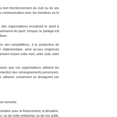
 au bon fonctionnement du club ou de ses
s, la communication avec les membres ou le
 des organisations encadrant le sport à
uvernance du sport, lorsque ce partage est
tives.
stion des compétitions, à la production de
té réglementaire, ainsi qu’aux exigences
ment inclure votre nom, votre club, votre
ssure que ces organisations utilisent les
protection des renseignements personnels.
, utilisent, conservent ou divulguent ces
tes suivants:
 relation avec le financement, la titrisation,
o, ou de notre entreprise ou de nos actifs,