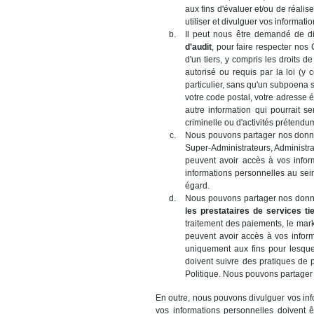
aux fins d'évaluer et/ou de réali
utiliser et divulguer vos informati
Il peut nous être demandé de d
d'audit
, pour faire respecter nos 
d'un tiers, y compris les droits 
autorisé ou requis par la loi (y
particulier, sans qu'un subpoena 
votre code postal, votre adresse é
autre information qui pourrait 
criminelle ou d'activités prétendum
Nous pouvons partager nos donnée
Super-Administrateurs, Administra
peuvent avoir accès à vos infor
informations personnelles au sein
égard.
Nous pouvons partager nos donné
les prestataires de services ti
traitement des paiements, le mark
peuvent avoir accès à vos informa
uniquement aux fins pour lesquel
doivent suivre des pratiques de p
Politique. Nous pouvons partager 
En outre, nous pouvons divulguer vos info
vos informations personnelles doivent 