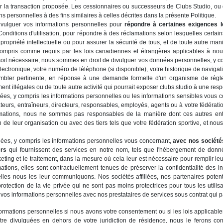
ser la transaction proposée. Les cessionnaires ou successeurs de Clubs Studio, ou 
ons personnelles à des fins similaires à celles décrites dans la présente Politique.
ivulguer vos informations personnelles pour
répondre à certaines exigences l
Conditions d'utilisation, pour répondre à des réclamations selon lesquelles certain
de propriété intellectuelle ou pour assurer la sécurité de tous, et de toute autre
 compris comme requis par les lois canadiennes et étrangères applicables à nou
soit nécessaire, nous sommes en droit de divulguer vos données personnelles, y co
lectronique, votre numéro de téléphone (si disponible), votre historique de navigatio
sembler pertinente, en réponse à une demande formelle d'un organisme de rég
ent illégales ou de toute autre activité qui pourrait exposer clubs.studio à une resp
s, y compris les informations personnelles ou les informations sensibles vous 
teurs, entraîneurs, directeurs, responsables, employés, agents ou à votre fédérati
mations, nous ne sommes pas responsables de la manière dont ces autres entités
 de leur organisation ou avec des tiers tels que votre fédération sportive, et no
es, y compris les informations personnelles vous concernant,
avec nos sociétés
ers
qui fournissent des services en notre nom, tels que l'hébergement de donn
eting et le traitement, dans la mesure où cela leur est nécessaire pour remplir le
tions, elles sont contractuellement tenues de préserver la confidentialité des in
les nous les leur communiquons. Nos sociétés affiliées, nos partenaires potenti
rotection de la vie privée qui ne sont pas moins protectrices pour tous les utili
vos informations personnelles avec nos prestataires de services sous contrat qui pa
rmations personnelles si nous avons votre consentement ou si les lois applicables
être divulguées en dehors de votre juridiction de résidence, nous le ferons co