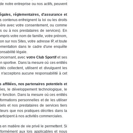
de notre entreprise ou nos actifs, peuvent
égales, réglementaires, d'assurance et
s contenus enfreignent la loi ou les droits
 manière avec votre consentement, ou comme
s ou à nos prestataires de services). En
mpris votre nom de famille, votre prénom,
n sur nos Sites, votre adresse IP, et toute
lementation dans le cadre d'une enquête
onsabilité légale.
concernant, avec
votre Club Sportif
et ses
on sportive. Dans la mesure où ces entités
 collectent, utilisent et divulguent les
us n'acceptons aucune responsabilité à cet
 affiliées, nos partenaires potentiels et
ées, le développement technologique, le
ur fonction. Dans la mesure où ces entités
formations personnelles et de les utiliser
els et nos prestataires de services tiers
sateurs que nos pratiques décrites dans la
rticipent à nos activités commerciales.
 en matière de vie privé le permettent. Si
nformément aux lois applicables et nous