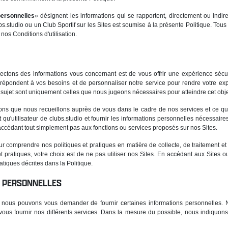
personnelles
» désignent les informations qui se rapportent, directement ou indire
ubs.studio ou un Club Sportif sur les Sites est soumise à la présente Politique. Tou
 nos Conditions d'utilisation.
llectons des informations vous concernant est de vous offrir une expérience sécu
i répondent à vos besoins et de personnaliser notre service pour rendre votre exp
 sujet sont uniquement celles que nous jugeons nécessaires pour atteindre cet objec
tions que nous recueillons auprès de vous dans le cadre de nos services et ce qu'
ant qu'utilisateur de clubs.studio et fournir les informations personnelles nécessai
accédant tout simplement pas aux fonctions ou services proposés sur nos Sites.
pour comprendre nos politiques et pratiques en matière de collecte, de traitement e
t pratiques, votre choix est de ne pas utiliser nos Sites. En accédant aux Sites o
tiques décrites dans la Politique.
S PERSONNELLES
tes, nous pouvons vous demander de fournir certaines informations personnelles. 
vous fournir nos différents services. Dans la mesure du possible, nous indiquons