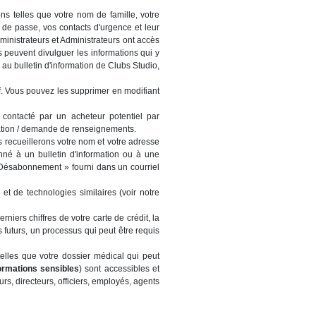
ons telles que votre nom de famille, votre
 de passe, vos contacts d'urgence et leur
ministrateurs et Administrateurs ont accès
s peuvent divulguer les informations qui y
u bulletin d'information de Clubs Studio,
tif. Vous pouvez les supprimer en modifiant
re contacté par un acheteur potentiel par
cation / demande de renseignements.
s recueillerons votre nom et votre adresse
né à un bulletin d'information ou à une
« Désabonnement » fourni dans un courriel
 et de technologies similaires (voir notre
rniers chiffres de votre carte de crédit, la
 futurs, un processus qui peut être requis
telles que votre dossier médical qui peut
ormations sensibles
) sont accessibles et
rs, directeurs, officiers, employés, agents