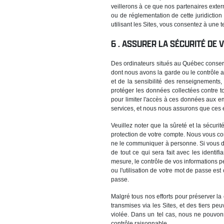
veillerons à ce que nos partenaires exter
ou de réglementation de cette juridiction
utilisant les Sites, vous consentez à une 
ASSURER LA SÉCURITÉ DE
Des ordinateurs situés au Québec conser
dont nous avons la garde ou le contrôle 
et de la sensibilité des renseignements, 
protéger les données collectées contre t
pour limiter l'accès à ces données aux e
services, et nous nous assurons que ces e
Veuillez noter que la sûreté et la sécuri
protection de votre compte. Nous vous con
ne le communiquer à personne. Si vous d
de tout ce qui sera fait avec les identi
mesure, le contrôle de vos informations p
ou l'utilisation de votre mot de passe e
passe.
Malgré tous nos efforts pour préserver la
transmises via les Sites, et des tiers p
violée. Dans un tel cas, nous ne pouvons
contrôle raisonnable.