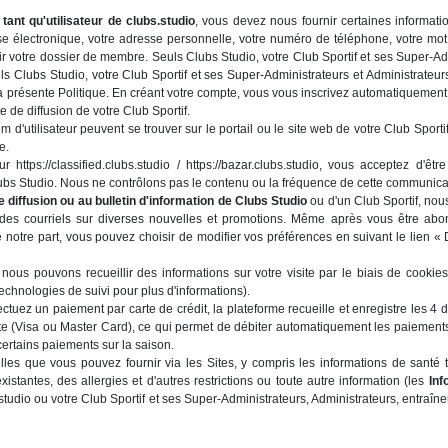
tant qu'utilisateur de clubs.studio
, vous devez nous fournir certaines informati
se électronique, votre adresse personnelle, votre numéro de téléphone, votre mot
ir votre dossier de membre. Seuls Clubs Studio, votre Club Sportif et ses Super-Ad
s Clubs Studio, votre Club Sportif et ses Super-Administrateurs et Administrateur
présente Politique. En créant votre compte, vous vous inscrivez automatiquement a
ste de diffusion de votre Club Sportif.
om d'utilisateur peuvent se trouver sur le portail ou le site web de votre Club Spor
e.
https://classified.clubs.studio / https://bazar.clubs.studio, vous acceptez d'êt
Clubs Studio. Nous ne contrôlons pas le contenu ou la fréquence de cette communi
de diffusion ou au bulletin d'information de Clubs Studio
ou d'un Club Sportif, nou
des courriels sur diverses nouvelles et promotions. Même après vous être abon
notre part, vous pouvez choisir de modifier vos préférences en suivant le lien 
, nous pouvons recueillir des informations sur votre visite par le biais de cookies
technologies de suivi pour plus d'informations).
ectuez un paiement par carte de crédit, la plateforme recueille et enregistre les 4 de
arte (Visa ou Master Card), ce qui permet de débiter automatiquement les paiements
 certains paiements sur la saison.
lles que vous pouvez fournir via les Sites, y compris les informations de santé 
istantes, des allergies et d'autres restrictions ou toute autre information (les
Inf
tudio ou votre Club Sportif et ses Super-Administrateurs, Administrateurs, entraîneu