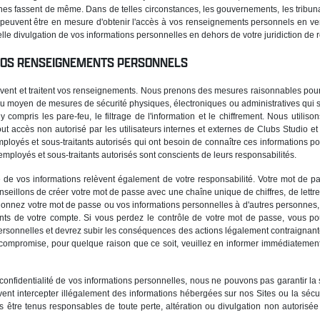
nes fassent de même. Dans de telles circonstances, les gouvernements, les tribuna
 peuvent être en mesure d'obtenir l'accès à vos renseignements personnels en vert
telle divulgation de vos informations personnelles en dehors de votre juridiction de 
 VOS RENSEIGNEMENTS PERSONNELS
vent et traitent vos renseignements. Nous prenons des mesures raisonnables pou
au moyen de mesures de sécurité physiques, électroniques ou administratives qui 
y compris les pare-feu, le filtrage de l'information et le chiffrement. Nous utiliso
out accès non autorisé par les utilisateurs internes et externes de Clubs Studio
mployés et sous-traitants autorisés qui ont besoin de connaître ces informations p
mployés et sous-traitants autorisés sont conscients de leurs responsabilités.
té de vos informations relèvent également de votre responsabilité. Votre mot de pa
seillons de créer votre mot de passe avec une chaîne unique de chiffres, de lettr
onnez votre mot de passe ou vos informations personnelles à d'autres personnes
fiants de votre compte. Si vous perdez le contrôle de votre mot de passe, vous 
ersonnelles et devrez subir les conséquences des actions légalement contraignante
st compromise, pour quelque raison que ce soit, veuillez en informer immédiatemen
 confidentialité de vos informations personnelles, nous ne pouvons pas garantir la
euvent intercepter illégalement des informations hébergées sur nos Sites ou la séc
 être tenus responsables de toute perte, altération ou divulgation non autorisée 