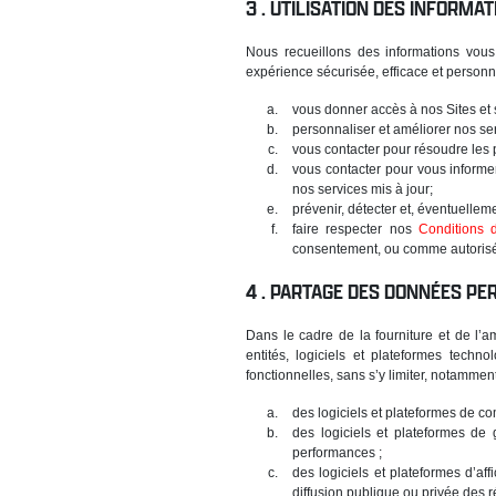
UTILISATION DES INFORMA
Nous recueillons des informations vous
expérience sécurisée, efficace et personn
vous donner accès à nos Sites et 
personnaliser et améliorer nos ser
vous contacter pour résoudre les p
vous contacter pour vous informe
nos services mis à jour;
prévenir, détecter et, éventuelleme
faire respecter nos
Conditions d'
consentement, ou comme autorisé o
PARTAGE DES DONNÉES PER
Dans le cadre de la fourniture et de l’a
entités, logiciels et plateformes techn
fonctionnelles, sans s’y limiter, notamment
des logiciels et plateformes de com
des logiciels et plateformes de 
performances ;
des logiciels et plateformes d’af
diffusion publique ou privée des ré