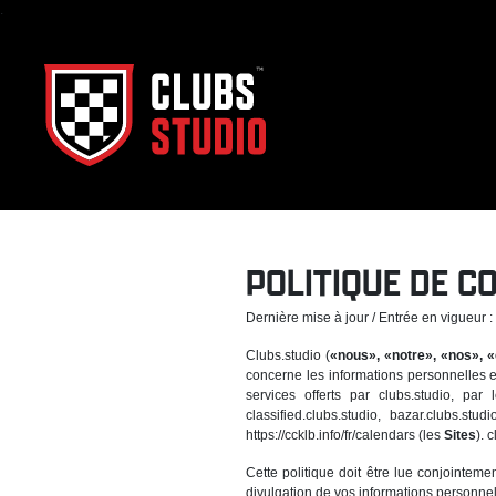
.
POLITIQUE DE C
Dernière mise à jour / Entrée en vigueur 
Clubs.studio (
«nous», «notre», «nos», «
concerne les informations personnelles en
services offerts par clubs.studio, par
classified.clubs.studio, bazar.clubs.s
https://ccklb.info/fr/calendars (les
Sites
). 
Cette politique doit être lue conjointem
divulgation de vos informations personnel