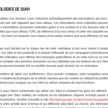
LOGIES DE SUIVI
tilisez nos services, nous collectons automatiquement des informations qui nous so
el que soit l'appareil que vous utilisez. Les informations ainsi collectées peuve
 informations anonymes collectées grâce à nos cookies et à nos traceurs web, tell
lités que vous utilisez, l'URL de référence d'où vous venez et celle vers laquelle vo
, les liens sur lesquels vous cliquez et les autres actions que vous effectuez en rap
 qui sont stockés sur le disque dur de votre ordinateur et qui nous aident à analys
 nos Sites et leur publicité et à évaluer l'efficacité de nos campagnes promotionne
re ordinateur pour afficher des messages publicitaires et, en notre nom ou au nom
 et compiler des données anonymes sur leur utilisation par les visiteurs de nos Sit
 ne peuvent accéder, lire ou modifier aucune autre donnée sur un ordinateur.
ttent de gérer vos préférences. Vous pouvez configurer votre navigateur pour 
rer d'autres technologies de la même manière que les cookies en utilisant les préfér
èmes pour naviguer sur nos Sites ou utiliser certaines de leurs fonctions.
s pour mieux comprendre qui utilise nos Sites et comment les gens les utilisent. 
 pages des Sites visitées, les endroits où les utilisateurs cliquent, le temps passé 
 localisation. Veuillez consulter le site
http://www.google.com/policies/privacy/partne
e votre activité dans le temps et sur différents sites Web. Là encore, ces informatio