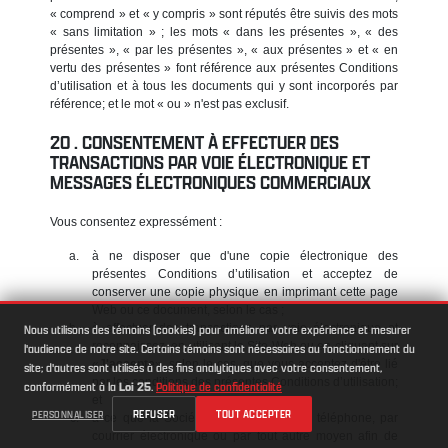
« comprend » et « y compris » sont réputés être suivis des mots
« sans limitation » ; les mots « dans les présentes », « des
présentes », « par les présentes », « aux présentes » et « en
vertu des présentes » font référence aux présentes Conditions
d’utilisation et à tous les documents qui y sont incorporés par
référence; et le mot « ou » n'est pas exclusif.
CONSENTEMENT À EFFECTUER DES
TRANSACTIONS PAR VOIE ÉLECTRONIQUE ET
MESSAGES ÉLECTRONIQUES COMMERCIAUX
Vous consentez expressément :
à ne disposer que d'une copie électronique des
présentes Conditions d’utilisation et acceptez de
conserver une copie physique en imprimant cette page
Web ou ce document, selon le cas ;
à effectuer des transactions par voie électronique et
Nous utilisons des témoins (cookies) pour améliorer votre expérience et mesurer
reconnaissez, en utilisant le Site Web ou en cliquant sur
l'audience de notre site. Certains témoins sont nécessaires au fonctionnement du
«
J'accepte
», selon le cas, que vous acceptez d'être lié
site; d'autres sont utilisés à des fins analytiques avec votre consentement,
par les conditions des présentes Conditions d’utilisation;
conformément à la
Loi 25
.
Politique de confidentialité
et
REFUSER
TOUT ACCEPTER
PERSONNALISER
à ce que la Société vous contacte par téléphone, par
courrier électronique ou par tout autre moyen afin de