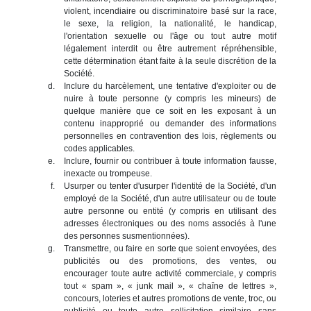
violent, incendiaire ou discriminatoire basé sur la race,
le sexe, la religion, la nationalité, le handicap,
l'orientation sexuelle ou l'âge ou tout autre motif
légalement interdit ou être autrement répréhensible,
cette détermination étant faite à la seule discrétion de la
Société.
Inclure du harcèlement, une tentative d'exploiter ou de
nuire à toute personne (y compris les mineurs) de
quelque manière que ce soit en les exposant à un
contenu inapproprié ou demander des informations
personnelles en contravention des lois, règlements ou
codes applicables.
Inclure, fournir ou contribuer à toute information fausse,
inexacte ou trompeuse.
Usurper ou tenter d'usurper l'identité de la Société, d'un
employé de la Société, d'un autre utilisateur ou de toute
autre personne ou entité (y compris en utilisant des
adresses électroniques ou des noms associés à l'une
des personnes susmentionnées).
Transmettre, ou faire en sorte que soient envoyées, des
publicités ou des promotions, des ventes, ou
encourager toute autre activité commerciale, y compris
tout « spam », « junk mail », « chaîne de lettres »,
concours, loteries et autres promotions de vente, troc, ou
publicité ou toute autre sollicitation similaire sans