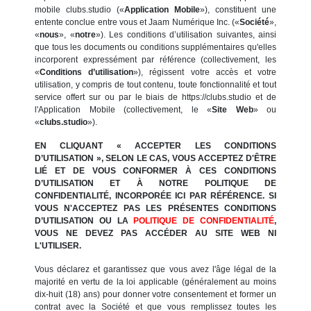
mobile clubs.studio («
Application Mobile
»), constituent une
entente conclue entre vous et Jaam Numérique Inc. («
Société
»,
«
nous
», «
notre
»). Les conditions d’utilisation suivantes, ainsi
que tous les documents ou conditions supplémentaires qu'elles
incorporent expressément par référence (collectivement, les
«
Conditions d’utilisation
»), régissent votre accès et votre
utilisation, y compris de tout contenu, toute fonctionnalité et tout
service offert sur ou par le biais de https://clubs.studio et de
l'Application Mobile (collectivement, le «
Site Web
» ou
«
clubs.studio
»).
EN CLIQUANT « ACCEPTER LES CONDITIONS
D’UTILISATION », SELON LE CAS, VOUS ACCEPTEZ D'ÊTRE
LIÉ ET DE VOUS CONFORMER À CES CONDITIONS
D’UTILISATION ET À NOTRE POLITIQUE DE
CONFIDENTIALITÉ, INCORPORÉE ICI PAR RÉFÉRENCE. SI
VOUS N'ACCEPTEZ PAS LES PRÉSENTES CONDITIONS
D’UTILISATION OU LA
POLITIQUE DE CONFIDENTIALITÉ
,
VOUS NE DEVEZ PAS ACCÉDER AU SITE WEB NI
L'UTILISER.
Vous déclarez et garantissez que vous avez l'âge légal de la
majorité en vertu de la loi applicable (généralement au moins
dix-huit (18) ans) pour donner votre consentement et former un
contrat avec la Société et que vous remplissez toutes les