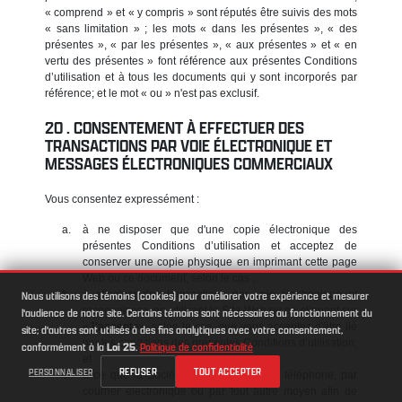
« comprend » et « y compris » sont réputés être suivis des mots
« sans limitation » ; les mots « dans les présentes », « des
présentes », « par les présentes », « aux présentes » et « en
vertu des présentes » font référence aux présentes Conditions
d’utilisation et à tous les documents qui y sont incorporés par
référence; et le mot « ou » n'est pas exclusif.
CONSENTEMENT À EFFECTUER DES
TRANSACTIONS PAR VOIE ÉLECTRONIQUE ET
MESSAGES ÉLECTRONIQUES COMMERCIAUX
Vous consentez expressément :
à ne disposer que d'une copie électronique des
présentes Conditions d’utilisation et acceptez de
conserver une copie physique en imprimant cette page
Web ou ce document, selon le cas ;
à effectuer des transactions par voie électronique et
Nous utilisons des témoins (cookies) pour améliorer votre expérience et mesurer
reconnaissez, en utilisant le Site Web ou en cliquant sur
l'audience de notre site. Certains témoins sont nécessaires au fonctionnement du
«
J'accepte
», selon le cas, que vous acceptez d'être lié
site; d'autres sont utilisés à des fins analytiques avec votre consentement,
par les conditions des présentes Conditions d’utilisation;
conformément à la
Loi 25
.
Politique de confidentialité
et
REFUSER
TOUT ACCEPTER
PERSONNALISER
à ce que la Société vous contacte par téléphone, par
courrier électronique ou par tout autre moyen afin de