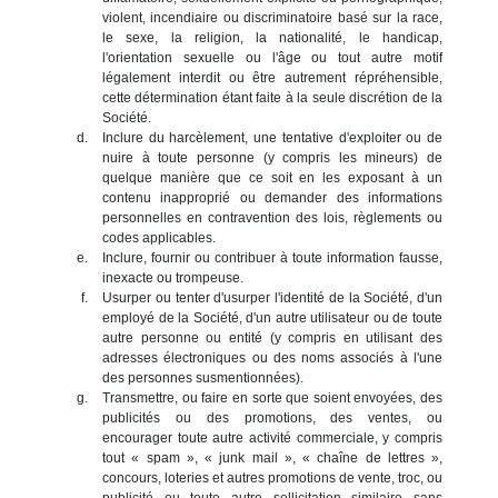
violent, incendiaire ou discriminatoire basé sur la race,
le sexe, la religion, la nationalité, le handicap,
l'orientation sexuelle ou l'âge ou tout autre motif
légalement interdit ou être autrement répréhensible,
cette détermination étant faite à la seule discrétion de la
Société.
Inclure du harcèlement, une tentative d'exploiter ou de
nuire à toute personne (y compris les mineurs) de
quelque manière que ce soit en les exposant à un
contenu inapproprié ou demander des informations
personnelles en contravention des lois, règlements ou
codes applicables.
Inclure, fournir ou contribuer à toute information fausse,
inexacte ou trompeuse.
Usurper ou tenter d'usurper l'identité de la Société, d'un
employé de la Société, d'un autre utilisateur ou de toute
autre personne ou entité (y compris en utilisant des
adresses électroniques ou des noms associés à l'une
des personnes susmentionnées).
Transmettre, ou faire en sorte que soient envoyées, des
publicités ou des promotions, des ventes, ou
encourager toute autre activité commerciale, y compris
tout « spam », « junk mail », « chaîne de lettres »,
concours, loteries et autres promotions de vente, troc, ou
publicité ou toute autre sollicitation similaire sans