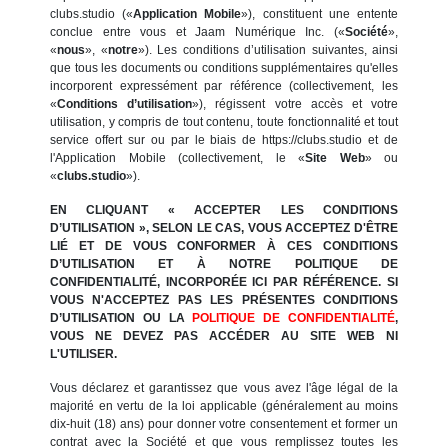
clubs.studio («
Application Mobile
»), constituent une entente
conclue entre vous et Jaam Numérique Inc. («
Société
»,
«
nous
», «
notre
»). Les conditions d’utilisation suivantes, ainsi
que tous les documents ou conditions supplémentaires qu'elles
incorporent expressément par référence (collectivement, les
«
Conditions d’utilisation
»), régissent votre accès et votre
utilisation, y compris de tout contenu, toute fonctionnalité et tout
service offert sur ou par le biais de https://clubs.studio et de
l'Application Mobile (collectivement, le «
Site Web
» ou
«
clubs.studio
»).
EN CLIQUANT « ACCEPTER LES CONDITIONS
D’UTILISATION », SELON LE CAS, VOUS ACCEPTEZ D'ÊTRE
LIÉ ET DE VOUS CONFORMER À CES CONDITIONS
D’UTILISATION ET À NOTRE POLITIQUE DE
CONFIDENTIALITÉ, INCORPORÉE ICI PAR RÉFÉRENCE. SI
VOUS N'ACCEPTEZ PAS LES PRÉSENTES CONDITIONS
D’UTILISATION OU LA
POLITIQUE DE CONFIDENTIALITÉ
,
VOUS NE DEVEZ PAS ACCÉDER AU SITE WEB NI
L'UTILISER.
Vous déclarez et garantissez que vous avez l'âge légal de la
majorité en vertu de la loi applicable (généralement au moins
dix-huit (18) ans) pour donner votre consentement et former un
contrat avec la Société et que vous remplissez toutes les